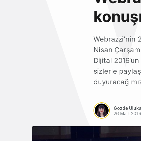
konuşm
Webrazzi’nin 2
Nisan Çarşamb
Dijital 2019‘un
sizlerle payl
duyuracağımız 
Gözde Uluk
26 Mart 201