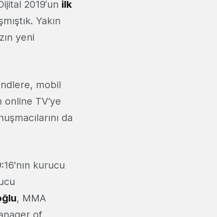
jital 2019‘un
ilk
şmıştık. Yakın
ın yeni
endlere, mobil
n online TV’ye
nuşmacılarını da
9:16'nın kurucu
rucu
oğlu
, MMA
Manager of