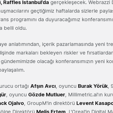
 Raffles İstanbul’da
gerçekleşecek. Webrazzi Di
şmacılarını geçtiğimiz haftalarda sizlerle payla
ans programını da duyuracağımız konferansımız
 belli oldu.
aye anlatımından, içerik pazarlamasında yeni tr
işinde markaları bekleyen riskler ve fırsatlarda
gündemimizde olacağı konferansımızın yeni ko
paylaşalım.
urucu ortağı
Afşın Avcı
, oyuncu
Burak Yörük
, 
gür
, oyuncu
Gözde Mutluer
,
Millimetric.ai'ın ku
ack Ojalvo
, GroupM'in direktörü
Levent Kasap
ölge Direktörü
Melis Ertem
, L'Oreal'in Digital 