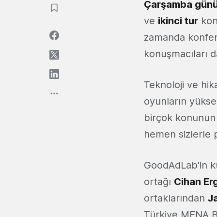
Çarşamba günü,
ve
ikinci tur
konu
zamanda konfer
konuşmacıları da
Teknoloji ve hik
oyunların yüksel
birçok konunun 
hemen sizlerle 
GoodAdLab'in k
ortağı
Cihan Er
ortaklarından
J
Türkiye MENA B