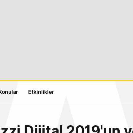
Konular
Etkinlikler
zi Dijital 2019'un y