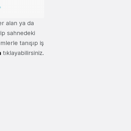
er alan ya da
rip sahnedeki
imlerle tanışıp iş
a
tıklayabilirsiniz.