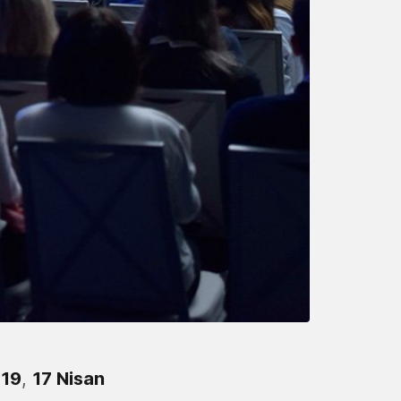
019
,
17 Nisan