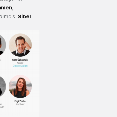
nmen
,
dımcısı
Sibel