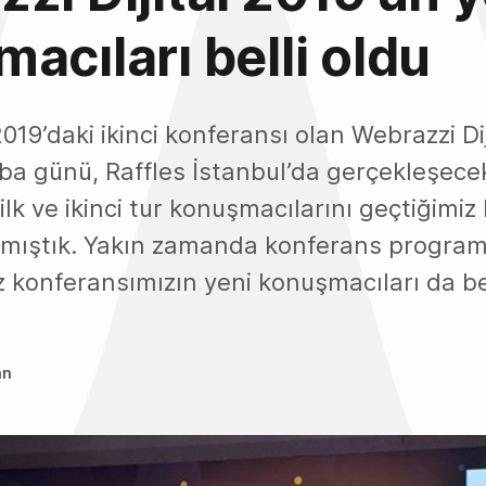
acıları belli oldu
019’daki ikinci konferansı olan Webrazzi Dij
a günü, Raffles İstanbul’da gerçekleşece
 ilk ve ikinci tur konuşmacılarını geçtiğimiz
aşmıştık. Yakın zamanda konferans program
konferansımızın yeni konuşmacıları da bel
an
9