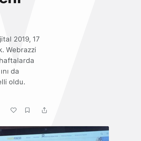
ital 2019, 17
k. Webrazzi
 haftalarda
ını da
li oldu.