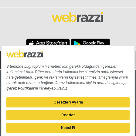
Hakkında
Yazarlar
Katkıda Bulun
Reklam
Girişiminizi Tanıtın
İletişim
Çerez Tercihleri
Gizlilik Politikası