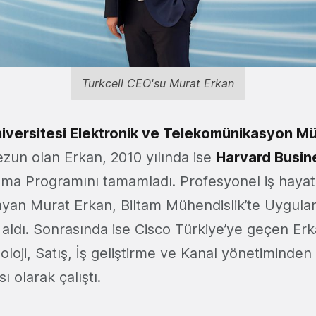
Turkcell CEO'su Murat Erkan
niversitesi Elektronik ve Telekomünikasyon Mü
un olan Erkan, 2010 yılında ise
Harvard Busin
lama Programını tamamladı. Profesyonel iş hayat
ayan Murat Erkan, Biltam Mühendislik’te Uygul
 aldı. Sonrasında ise Cisco Türkiye’ye geçen Er
oloji, Satış, İş geliştirme ve Kanal yönetiminde
 olarak çalıştı.