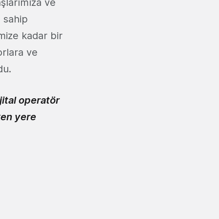
şlarımıza ve
e sahip
mize kadar bir
orlara ve
du.
jital operatör
ken yere