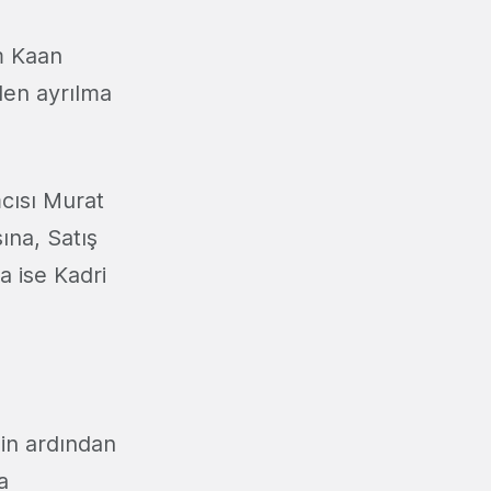
m Kaan
den ayrılma
cısı Murat
ına, Satış
 ise Kadri
nin ardından
a