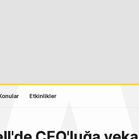
Konular
Etkinlikler
ll'de CEO'luğa veka