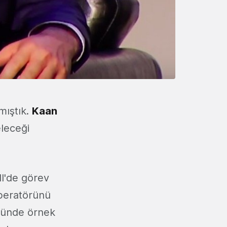
mıştık.
Kaan
eleceği
ll'de görev
operatörünü
öründe örnek