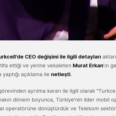
urkcell'de CEO değişimi ile ilgili detaylar
ı
aktar
stifa ettiği ve yerine vekaleten
Murat Erkan
'ın g
a yaptığı açıklama ile
netleşti
.
örevinden ayrılma kararı ile ilgili olarak "Turkce
 yakın dönem boyunca, Türkiye'nin lider mobil 
jital operatörüne dönüştürdük ve Telekom sekt