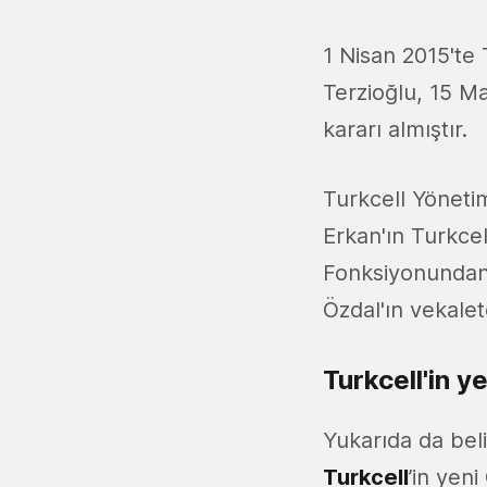
1 Nisan 2015't
Terzioğlu, 15 M
kararı almıştır.
Turkcell Yöneti
Erkan'ın Turkce
Fonksiyonundan
Özdal'ın vekalet
Turkcell'in 
Yukarıda da beli
Turkcell
’in yen