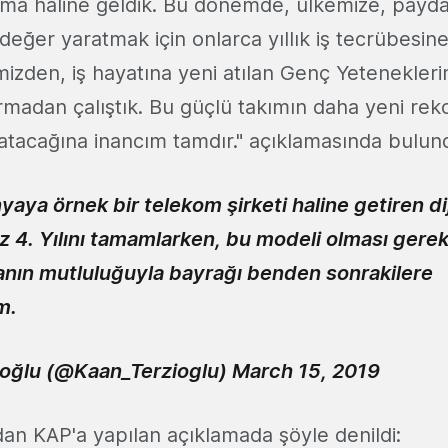
firma haline geldik. Bu dönemde, ülkemize, payda
değer yaratmak için onlarca yıllık iş tecrübesin
mizden, iş hayatına yeni atılan Genç Yetenekleri
rmadan çalıştık. Bu güçlü takımın daha yeni rek
 atacağına inancım tamdır." açıklamasında bulun
nyaya örnek bir telekom şirketi haline getiren di
 4. Yılını tamamlarken, bu modeli olması gere
anın mutluluğuyla bayrağı benden sonrakilere
m.
ioğlu (@Kaan_Terzioglu)
March 15, 2019
dan KAP'a yapılan açıklamada şöyle denildi: