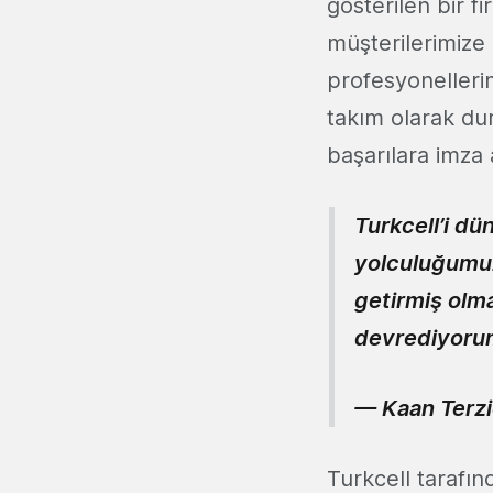
gösterilen bir 
müşterilerimize 
profesyonelleri
takım olarak du
başarılara imza
Turkcell’i dü
yolculuğumuz
getirmiş olm
devrediyoru
— Kaan Terz
Turkcell tarafın