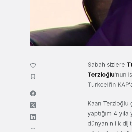
Sabah sizlere
T
Terzioğlu
'nun i
Turkcell'in KAP'
Kaan Terzioğlu g
yaptığım 4 yıla
dünyanın ilk di