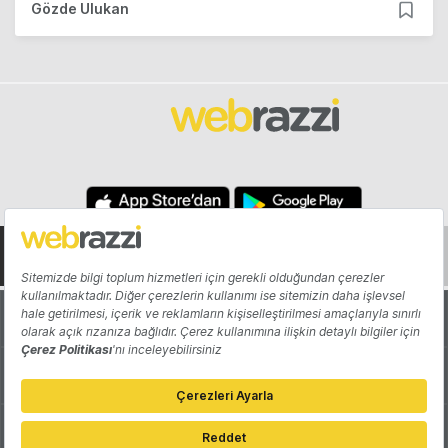
Gözde Ulukan
Hakkında
Yazarlar
Katkıda Bulun
Reklam
Girişiminizi Tanıtın
İletişim