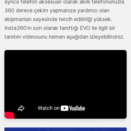
ayrıca telefon aksesuarı olarak akıllı telefonunuzla
360 derece çekim yapmanıza yardımcı olan
ekipmanları sayesinde tercih edilirliği yüksek.
Insta360'ın son olarak tanıttığı EVO ile ilgili bir
tanıtım videosunu hemen aşağıdan izleyebilirsiniz.