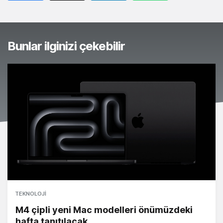
Bunlar ilginizi çekebilir
TEKNOLOJI
M4 çipli yeni Mac modelleri önümüzdeki
hafta tanıtılacak