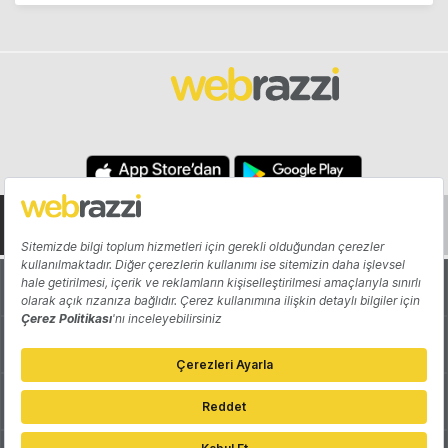
Hakkında
Yazarlar
Katkıda Bulun
Reklam
Girişiminizi Tanıtın
İletişim