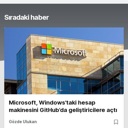
Sıradaki haber
Microsoft, Windows'taki hesap
makinesini GitHub’da geliştiricilere açtı
Gözde Ulukan