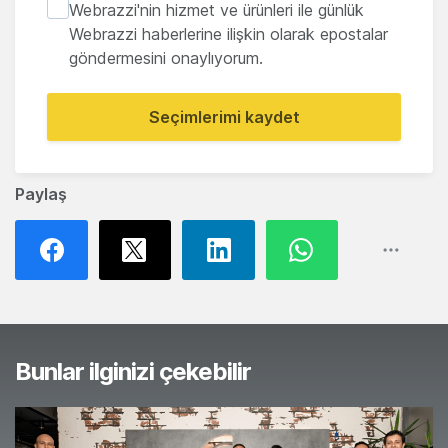
Webrazzi'nin hizmet ve ürünleri ile günlük
Webrazzi haberlerine ilişkin olarak epostalar
göndermesini onaylıyorum.
Seçimlerimi kaydet
Paylaş
Bunlar ilginizi çekebilir