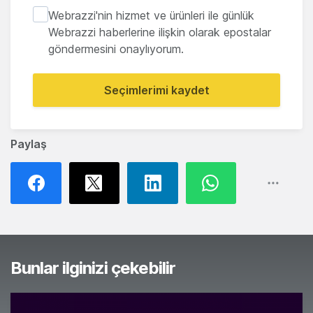
Webrazzi'nin hizmet ve ürünleri ile günlük
Webrazzi haberlerine ilişkin olarak epostalar
göndermesini onaylıyorum.
Seçimlerimi kaydet
Paylaş
Bunlar ilginizi çekebilir