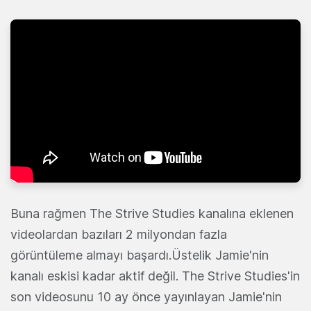
Buna rağmen The Strive Studies kanalına eklenen
videolardan bazıları 2 milyondan fazla
görüntüleme almayı başardı.Üstelik Jamie'nin
kanalı eskisi kadar aktif değil. The Strive Studies'in
son videosunu 10 ay önce yayınlayan Jamie'nin