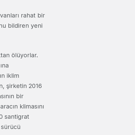
vanları rahat bir
u bildiren yeni
ktan ölüyorlar.
ğına
ın iklim
, şirketin 2016
ının bir
aracın klimasını
0 santigrat
 sürücü