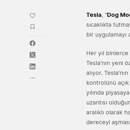
Tesla
, "
Dog Mo
sıcaklıkta tutm
bir uygulamayı ak
Her yıl binlerce
Tesla'nın yeni ö
alıyor. Tesla'nı
kontrolünü açık 
yılında piyasay
uzantısı olduğun
aralıklı olarak 
dereceyi aşması