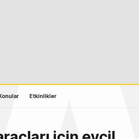
Konular
Etkinlikler
raçları için evcil