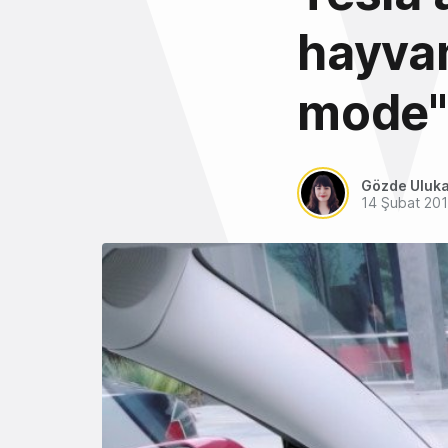
hayvan
mode" 
Gözde Uluk
14 Şubat 20