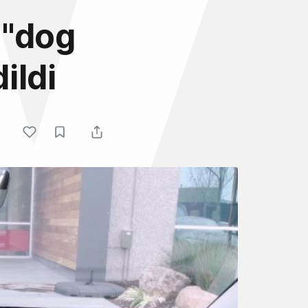
 "dog
ildi