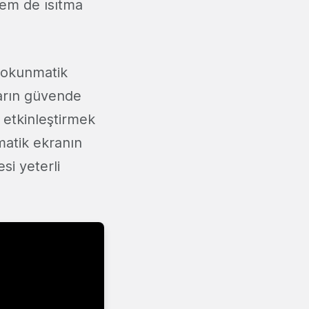
hem de ısıtma
dokunmatik
ların güvende
 etkinleştirmek
matik ekranın
i yeterli