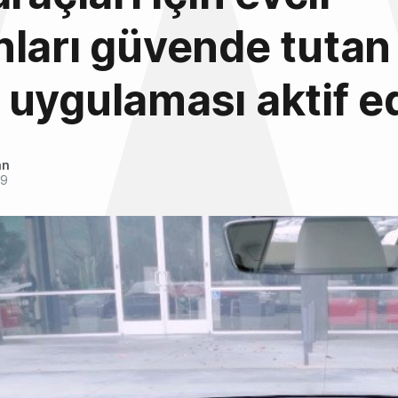
ları güvende tutan
uygulaması aktif ed
an
19