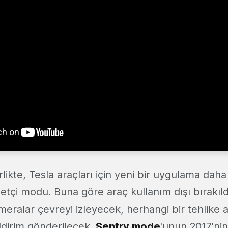
likte, Tesla araçları için yeni bir uygulama daha a
etçi modu. Buna göre araç kullanım dışı bırakıl
eralar çevreyi izleyecek, herhangi bir tehlike a
ldirim gönderilecek.
Sentry mode
'unun 2017'ni