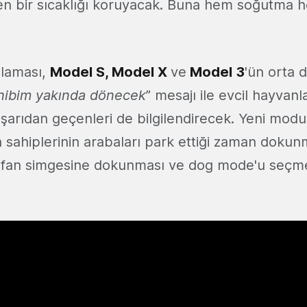
len bir sıcaklığı koruyacak. Buna hem soğutma 
laması,
Model S, Model X
ve
Model 3
'ün orta 
hibim yakında dönecek
” mesajı ile evcil hayvan
ışarıdan geçenleri de bilgilendirecek. Yeni modu
n sahiplerinin arabaları park ettiği zaman dokun
 fan simgesine dokunması ve dog mode'u seçmes