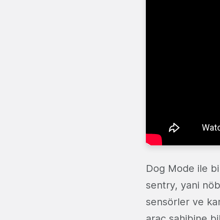
Dog Mode ile bir
sentry, yani nöb
sensörler ve kam
araç sahibine bi