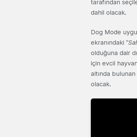
tarafından seçi
dahil olacak.
Dog Mode uygu
ekranındaki “
Sa
olduğuna dair d
için evcil hayva
altında bulunan
olacak.