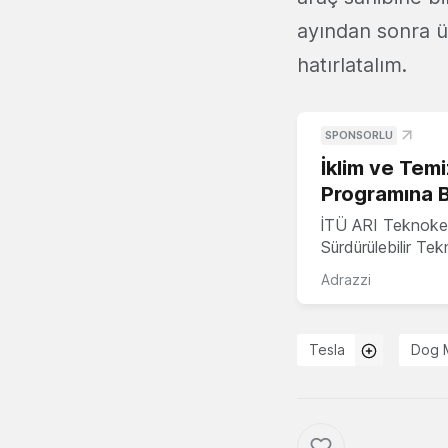
ayından sonra ür
hatırlatalım.
SPONSORLU
İklim ve Temi
Programına 
İTÜ ARI Teknoke
Sürdürülebilir Te
Adrazzi
Tesla
Dog 