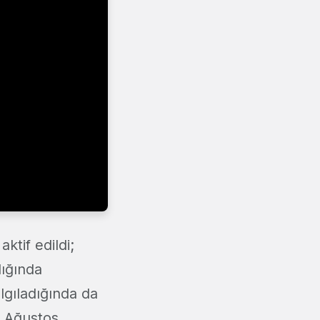
ktif edildi;
dığında
lgıladığında da
n Ağustos