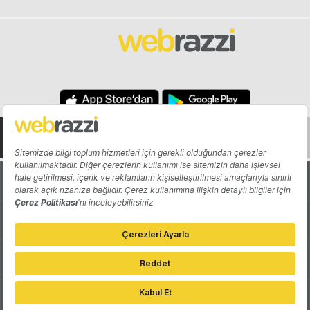
Hakkında
Yazarlar
Katkıda Bulun
Reklam
Girişiminizi Tanıtın
İletişim
Çerez Tercihleri
Gizlilik Politikası