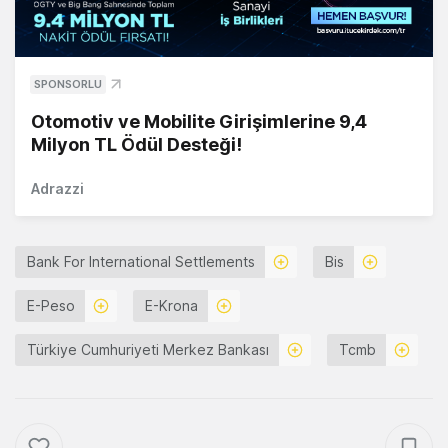
SPONSORLU
Otomotiv ve Mobilite Girişimlerine 9,4
Milyon TL Ödül Desteği!
Adrazzi
Bank For International Settlements
Bis
E-Peso
E-Krona
Türkiye Cumhuriyeti Merkez Bankası
Tcmb