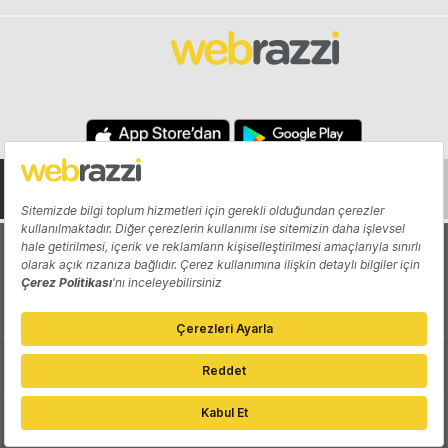
Hakkında
Yazarlar
Katkıda Bulun
Reklam
Girişiminizi Tanıtın
İletişim
Çerez Tercihleri
Gizlilik Politikası