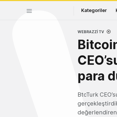
Kategoriler
WEBRAZZI TV
Bitcoi
CEO’su
para d
BtcTurk CEO’su
gerçekleştirdi
değerlendiren G