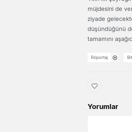
müjdesini de ve
ziyade gelecekt
düşündüğünü de 
tamamını aşağıda
Röportaj
Bi
Yorumlar