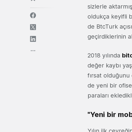
sizlerle aktarm
oldukça keyifli 
de BtcTurk açısı
geçirdiklerinin al
2018 yılında
bit
değer kaybı yaş
fırsat olduğunu 
de yeni bir ofis
paraları ekledikle
"Yeni bir mo
Yılın ilk çeyreği