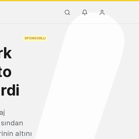
SPONSORLU
rk
to
rdi
aj
çısından
inin altını