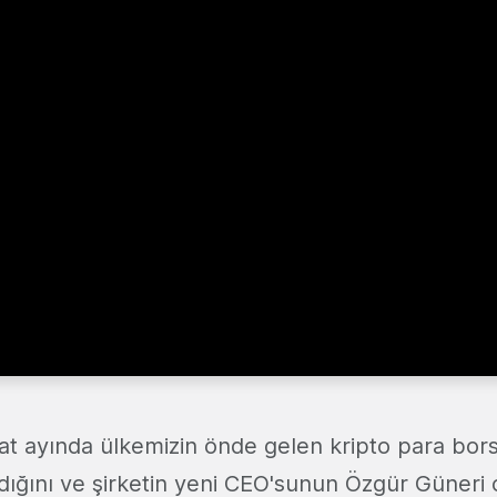
bat ayında ülkemizin önde gelen kripto para bor
ıldığını ve şirketin yeni CEO'sunun Özgür Güneri