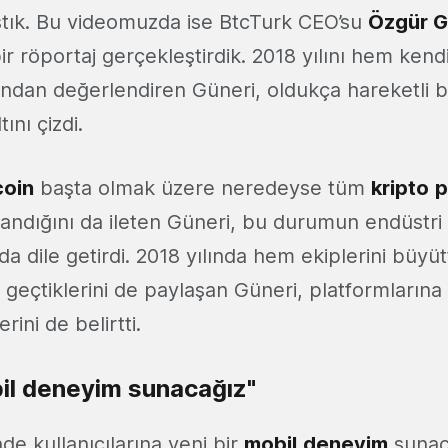
ıştık. Bu videomuzda ise BtcTurk CEO’su
Özgür
G
bir röportaj gerçekleştirdik. 2018 yılını hem ken
ndan değerlendiren Güneri, oldukça hareketli bi
tını çizdi.
coin
başta olmak üzere neredeyse tüm
kripto
p
andığını da ileten Güneri, bu durumun endüstri 
da dile getirdi. 2018 yılında hem ekiplerini büyü
e geçtiklerini de paylaşan Güneri, platformlarına
rini de belirtti.
bil deneyim sunacağız"
nde kullanıcılarına yeni bir
mobil
deneyim
sunac