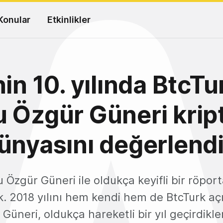
Konular
Etkinlikler
nin 10. yılında BtcTu
 Özgür Güneri krip
ünyasını değerlendi
 Özgür Güneri ile oldukça keyifli bir röport
k. 2018 yılını hem kendi hem de BtcTurk a
üneri, oldukça hareketli bir yıl geçirdikler