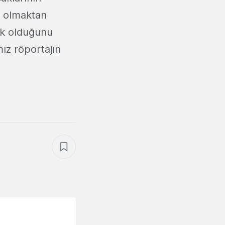
olmaktan
lık olduğunu
ız röportajın