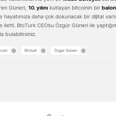
ren Güneri,
10. yılını
kutlayan bitcoinin bir
balon
e hayatımıza daha çok dokunacak bir dijital var
iletti. BtcTurk CEO’su Özgür Güneri ile yaptığım
 bulabilirsiniz.
tcoin
Btcturk
Özgür Güneri