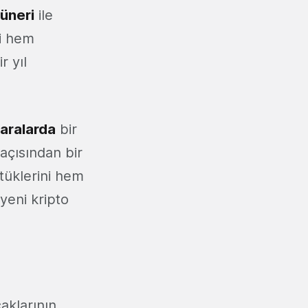
üneri
ile
di hem
r yıl
aralarda
bir
açısından bir
ttüklerini hem
 yeni kripto
aklarının