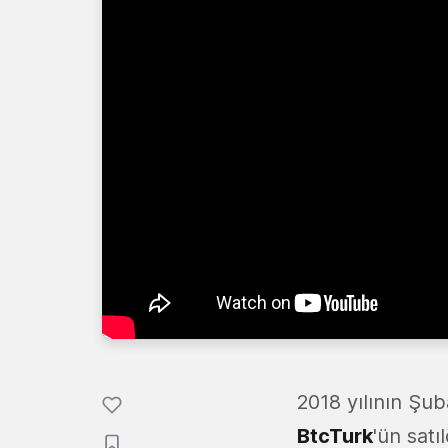
2018 yılının Şu
BtcTurk
'ün sat