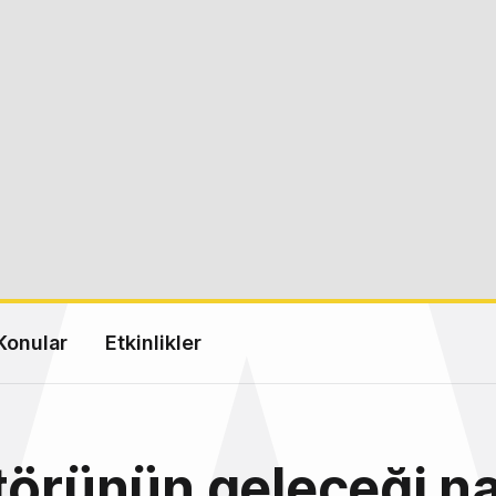
Konular
Etkinlikler
törünün geleceği na