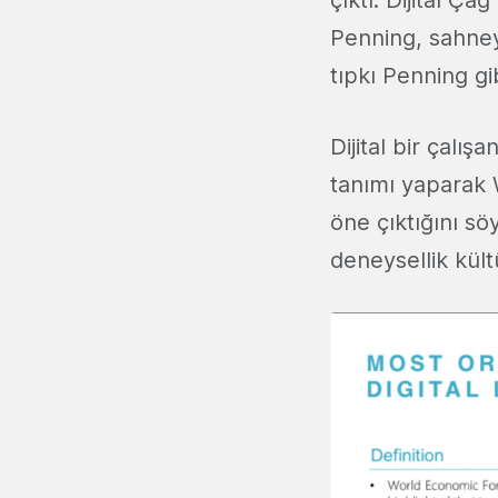
Penning, sahney
tıpkı Penning gi
Dijital bir çalı
tanımı yaparak 
öne çıktığını sö
deneysellik kültü