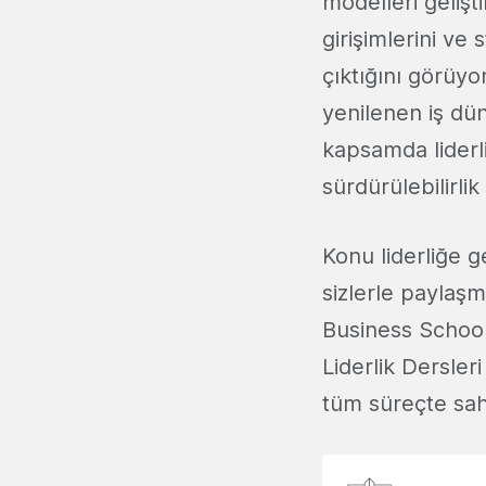
modelleri gelişt
girişimlerini ve 
çıktığını görüyor
yenilenen iş dün
kapsamda liderli
sürdürülebilirli
Konu liderliğe 
sizlerle paylaş
Business School
Liderlik Dersler
tüm süreçte sahi