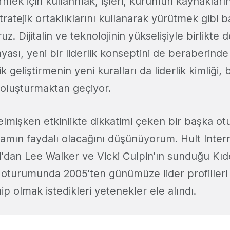
irmek için kullanmak, işleri, kurumun kaynaklarını,
stratejik ortaklıklarını kullanarak yürütmek gibi b
uz. Dijitalin ve teknolojinin yükselişiyle birlikte
yası, yeni bir liderlik konseptini de beraberinde 
k geliştirmenin yeni kuralları da liderlik kimliği,
k oluşturmaktan geçiyor.
gelmişken etkinlikte dikkatimi çeken bir başka o
mamın faydalı olacağını düşünüyorum. Hult Inter
'dan Lee Walker ve Vicki Culpin'ın sunduğu Kıd
i oturumunda 2005'ten günümüze lider profilleri 
p olmak istedikleri yetenekler ele alındı.