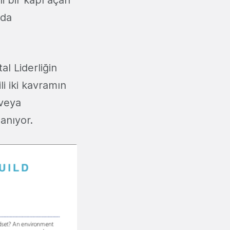
 da
al Liderliğin
i iki kavramın
 veya
lanıyor.