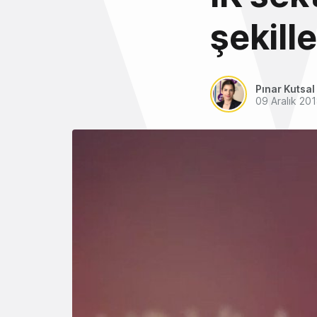
şekill
Pınar Kutsal
09 Aralık 20