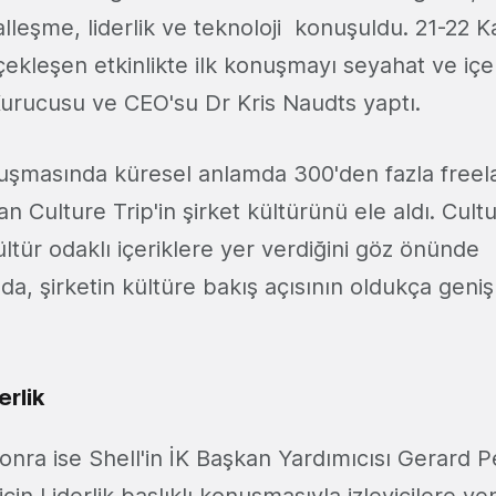
alleşme, liderlik ve teknoloji konuşuldu. 21-22 
çekleşen etkinlikte ilk konuşmayı seyahat ve içer
 Kurucusu ve CEO'su Dr Kris Naudts yaptı.
uşmasında küresel anlamda 300'den fazla freela
şan Culture Trip'in şirket kültürünü ele aldı. Cultu
tür odaklı içeriklere yer verdiğini göz önünde
, şirketin kültüre bakış açısının oldukça geni
derlik
sonra ise Shell'in İK Başkan Yardımıcısı Gerard
ğ için Liderlik başlıklı konuşmasıyla izleyicilere y