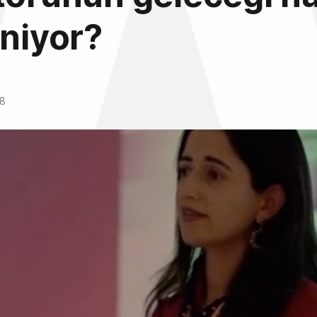
eniyor?
18