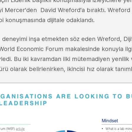
i Mercer'den David Wreford'a bıraktı. Wreford
bi konuşmasında dijitale odaklandı.
şan deneyimi inşa etmekten söz eden Wreford, Dijit
World Economic Forum makalesinde konuyla ilgil
yledi. Bu iki kavramdan ilki mütemadiyen yenilik
rü olarak belirlenirken, ikincisi hız olarak tanım