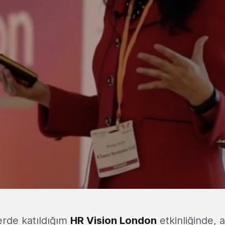
erde katıldığım
HR Vision London
etkinliğinde, ağ