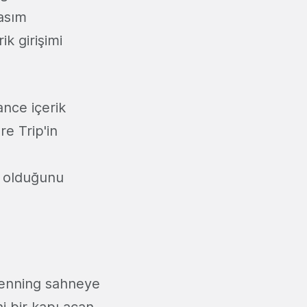
Kasım
ik girişimi
nce içerik
re Trip'in
ş olduğunu
 Penning sahneye
eni bir kapı açan