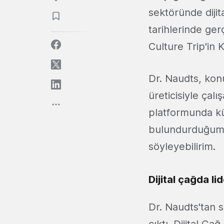
sektöründe dijit
tarihlerinde ger
Culture Trip'in
Dr. Naudts, kon
üreticisiyle çalı
platformunda kül
bulundurduğumda
söyleyebilirim.
Dijital çağda li
Dr. Naudts'tan 
çıktı. Dijital Ça