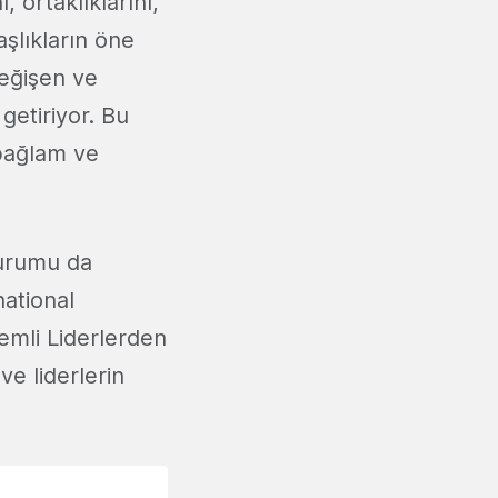
 ortaklıklarını,
aşlıkların öne
 değişen ve
getiriyor. Bu
 bağlam ve
turumu da
national
emli Liderlerden
ve liderlerin