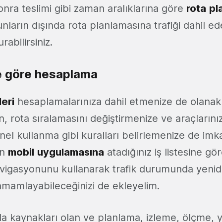
nra teslimi gibi zaman aralıklarına göre
rota
pl
unların dışında rota planlamasına trafiği dahil ed
rabilirsiniz.
e göre hesaplama
eri
hesaplamalarınıza dahil etmenize de olanak
 rota sıralamasını değiştirmenize ve araçlarınız
nel kullanma gibi kuralları belirlemenize de imk
en
mobil
uygulamasına
atadığınız iş listesine g
vigasyonunu kullanarak trafik durumunda yeni
mamlayabileceğinizi de ekleyelim.
a kaynakları olan ve planlama, izleme, ölçme, 