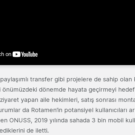
paylaşımlı transfer gibi projelere de sahip ola
i önümüzdeki dönemde hayata geçirmeyi hedefliy
 ziyaret yapan aile hekimleri, satış sonrası monta
rumlar da Rotamen’in potansiyel kullanıcıları a
rten ONUSS, 2019 yılında sahada 3 bin mobil kul
iklerini de iletti.