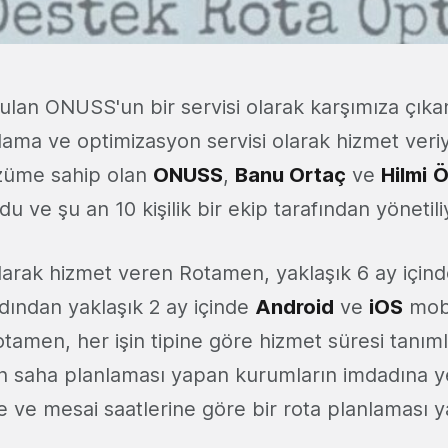
rulan ONUSS'un bir servisi olarak karşımıza çık
nlama ve optimizasyon servisi olarak hizmet ver
özüme sahip olan
ONUSS
,
Banu Ortaç
ve
Hilmi
Ö
u ve şu an 10 kişilik bir ekip tarafından yönetili
larak hizmet veren Rotamen, yaklaşık 6 ay içinde g
rdından yaklaşık 2 ay içinde
Android
ve
iOS
mobi
tamen, her işin tipine göre hizmet süresi tanıml
ün saha planlaması yapan kurumların imdadına 
 ve mesai saatlerine göre bir rota planlaması ya