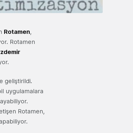
an
Rotamen
,
iyor. Rotamen
zdemir
yor.
eliştirildi.
l uygulamalara
ayabiliyor.
yetişen Rotamen,
pabiliyor.