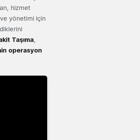
lan, hizmet
 ve yönetimi için
iklerini
akit
Taşıma
,
nin
operasyon