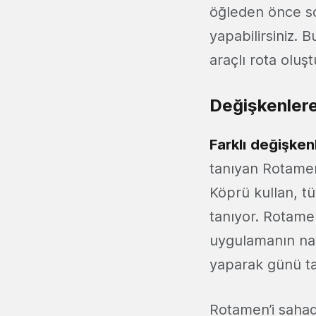
öğleden önce so
yapabilirsiniz. B
araçlı rota oluştu
Değişkenler
Farklı
değişkenl
tanıyan Rotamen,
Köprü kullan, tü
tanıyor. Rotam
uygulamanın na
yaparak günü ta
Rotamen’i sahad