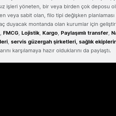
sız işleri yöneten, bir veya birden çok deposu o
en veya sabit olan, filo tipi değişken planlaması
yaç duyacak montanda olan kurumlar için geliştird
S,
FMCG
,
Lojistik
,
Kargo
,
Paylaşımlı
transfer
,
N
leri
,
servis
güzergah şirketleri,
sağlık ekipleri
larını karşılamaya hazır olduklarını da paylaştı.