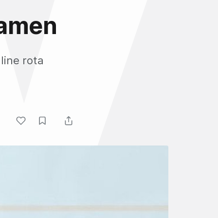
tamen
line rota