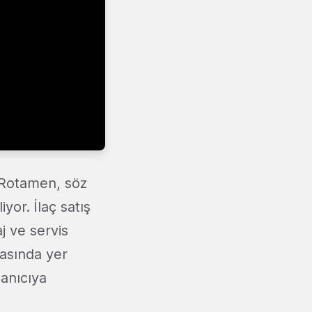
n Rotamen, söz
or. İlaç satış
j ve servis
rasında yer
lanıcıya