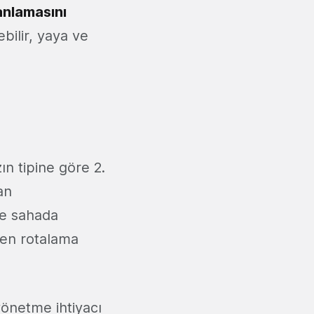
anlamasını
ebilir, yaya ve
ın tipine göre 2.
an
öre sahada
den rotalama
yönetme ihtiyacı