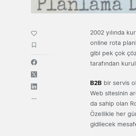
2002 yılında ku
online rota pla
gibi pek çok ç
tarafından kuruld
B2B
bir servis o
Web sitesinin a
da sahip olan Ro
Özellikle her g
gidilecek mesafe