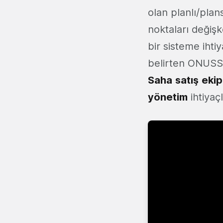
olan planlı/plan
noktaları değişk
bir sisteme ihti
belirten ONUS
Saha
satış
ekip
yönetim
ihtiyaç