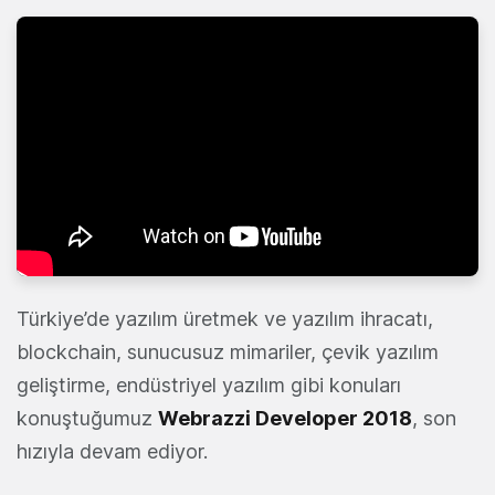
Türkiye’de yazılım üretmek ve yazılım ihracatı,
blockchain, sunucusuz mimariler, çevik yazılım
geliştirme, endüstriyel yazılım gibi konuları
konuştuğumuz
Webrazzi Developer 2018
, son
hızıyla devam ediyor.