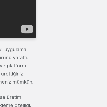
jk, uygulama
ürünü yarattı.
 ve platform
ürettiğiniz
ilmeniz mümkün.
ise üretim
leme özelliği.