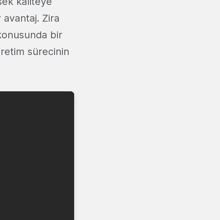
sek kaliteye
 avantaj. Zira
 konusunda bir
 üretim sürecinin