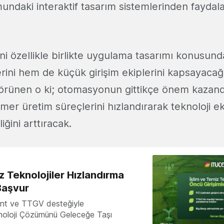
undaki interaktif tasarım sistemlerinden faydal
ni özellikle birlikte uygulama tasarımı konusu
lerini hem de küçük girişim ekiplerini kapsayacağ
 Görünen o ki; otomasyonun gittikçe önem kazandı
mer üretim süreçlerini hızlandırarak teknoloji e
iğini arttıracak.
z Teknolojiler Hızlandırma
Başvur
nt ve TTGV desteğiyle
knoloji Çözümünü Geleceğe Taşı