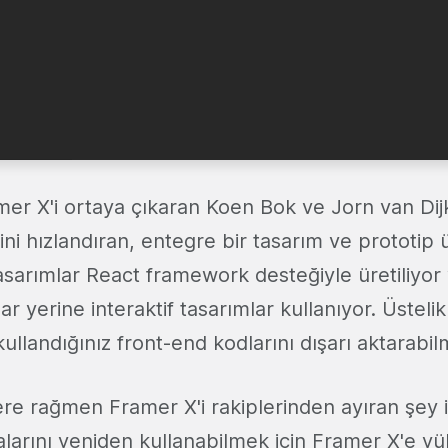
er X'i ortaya çıkaran Koen Bok ve Jorn van Di
ini hızlandıran, entegre bir tasarım ve prototip 
asarımlar React framework desteğiyle üretiliyor
r yerine interaktif tasarımlar kullanıyor. Üstelik 
ullandığınız front-end kodlarını dışarı aktarab
ere rağmen Framer X'i rakiplerinden ayıran şey 
larını yeniden kullanabilmek için Framer X'e yük