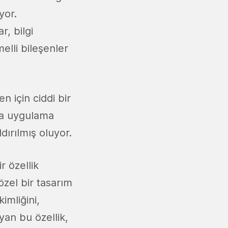
yor.
r, bilgi
melli bileşenler
 için ciddi bir
da uygulama
dırılmış oluyor.
r özellik
özel bir tasarım
imliğini,
yan bu özellik,