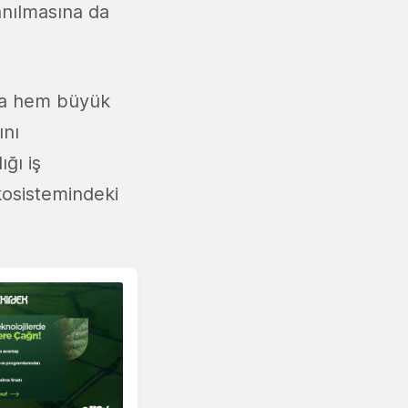
anılmasına da
nda hem büyük
ını
ğı iş
kosistemindeki