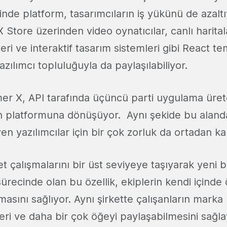
inde platform, tasarımcıların iş yükünü de azaltı
 Store üzerinden video oynatıcılar, canlı haritala
itleri ve interaktif tasarım sistemleri gibi React te
azılımcı topluluğuyla da paylaşılabiliyor.
er X, API tarafında üçüncü parti uygulama üreten
ün platformuna dönüşüyor. Aynı şekide bu alan
yen yazılımcılar için bir çok zorluk da ortadan kal
t çalışmalarını bir üst seviyeye taşıyarak yeni bi
sürecinde olan bu özellik, ekiplerin kendi içinde 
asını sağlıyor. Aynı şirkette çalışanların marka k
eri ve daha bir çok öğeyi paylaşabilmesini sağla