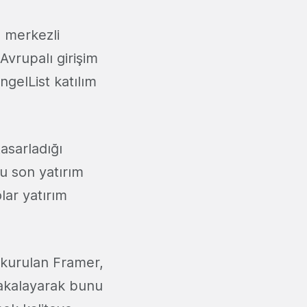
m merkezli
 Avrupalı girişim
ngelList katılım
tasarladığı
u son yatırım
lar yatırım
 kurulan Framer,
 yakalayarak bunu