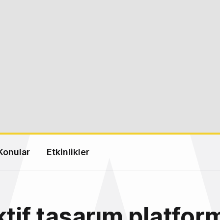
Konular
Etkinlikler
ktif tasarım platfor