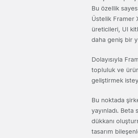
Bu özellik sayes
Üstelik Framer X
üreticileri, UI k
daha geniş bir y
Dolayısıyla Fram
topluluk ve ür
geliştirmek iste
Bu noktada şirke
yayınladı. Beta 
dükkanı oluşturm
tasarım bileşenl