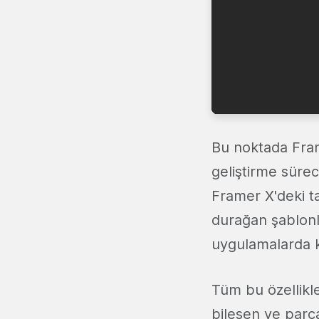
Bu noktada Fram
geliştirme sürec
Framer X'deki t
durağan şablonla
uygulamalarda k
Tüm bu özellikl
bileşen ve parça