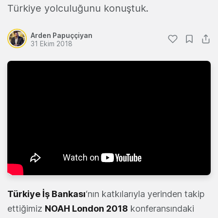
Türkiye yolculuğunu konuştuk.
Arden Papuççiyan
31 Ekim 2018
Türkiye İş Bankası
‘nın katkılarıyla yerinden takip
ettiğimiz
NOAH London 2018
konferansındaki