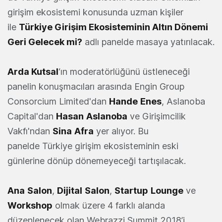
girişim ekosistemi konusunda uzman kişiler
ile
Türkiye Girişim Ekosisteminin Altın Dönemi
Geri Gelecek mi?
adlı panelde masaya yatırılacak.
Arda Kutsal
‘ın moderatörlüğünü üstleneceği
panelin konuşmacıları arasında Engin Group
Consorcium Limited'dan
Hande
Enes
, Aslanoba
Capital'dan
Hasan
Aslanoba
ve Girişimcilik
Vakfı'ndan
Sina
Afra
yer alıyor. Bu
panelde Türkiye girişim ekosisteminin eski
günlerine dönüp dönemeyeceği tartışılacak.
Ana
Salon
,
Dijital
Salon
,
Startup
Lounge
ve
Workshop
olmak üzere 4 farklı alanda
düzenlenecek olan Webrazzi Summit 2018’i