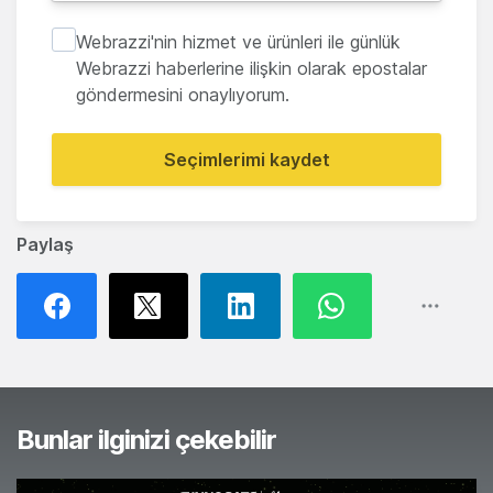
Webrazzi'nin hizmet ve ürünleri ile günlük
Webrazzi haberlerine ilişkin olarak epostalar
göndermesini onaylıyorum.
Seçimlerimi kaydet
Paylaş
Bunlar ilginizi çekebilir