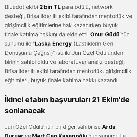
Bluedot ekibi
2 bin TL
para ödülü, network
desteği, Brisa liderlik ekibi tarafından mentörlük ve
girişimcilik eğitimlerine hak kazanırken büyük
finale katılma hakkını da elde etti.
Onur Güdü
’nün
sunumu ile “
Laska
Energy
(Lastiklerin Geri
Dönüşümü Çağrısı)” ise iki Jüri Özel Ödülünden
birinin sahibi oldu ve laboratuvar analiz desteği,
Brisa liderlik ekibi tarafından mentörlük, girişimcilik
eğitimleri, büyük finale katılma hakkı kazandı.
İkinci etabın başvuruları 21 Ekim'de
sonlanacak
Jüri Özel Ödülü’nün bir diğer sahibi ise
Arda
Duruer
ve
Mert Can Kasapoğlu
’nun sunumu ile