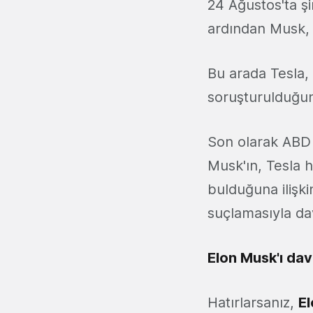
24 Ağustos'ta şi
ardından Musk, T
Bu arada Tesla, 
soruşturulduğun
Son olarak ABD
Musk'ın, Tesla 
bulduğuna ilişki
suçlamasıyla dav
Elon Musk'ı dav
Hatırlarsanız,
E