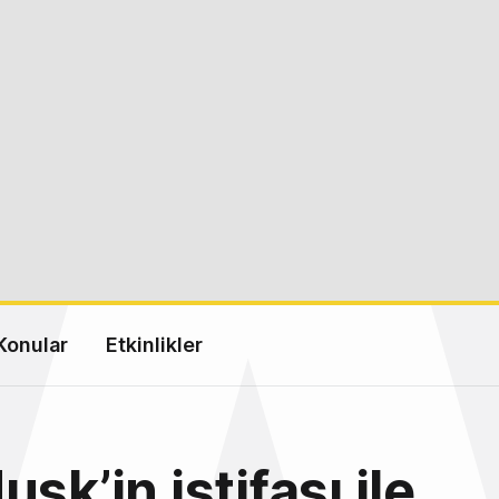
Konular
Etkinlikler
sk’in istifası ile