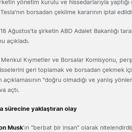
rketin yönetim kurulu ve hissedarlarıyla yaptığ
esla'nın borsadan çekilme kararının iptal edildi
18 Ağustos'ta şirketin ABD Adalet Bakanlığı tar
u açıkladı.
 Menkul Kıymetler ve Borsalar Komisyonu, pe
hisselerini geri toplamak ve borsadan çekmek iç
n açıklamasının "doğru olmadığı ve yanlış yönlen
a açtı.
a sürecine yaklaştıran olay
lon Musk
‘ın “berbat bir insan” olarak nitelendirdi