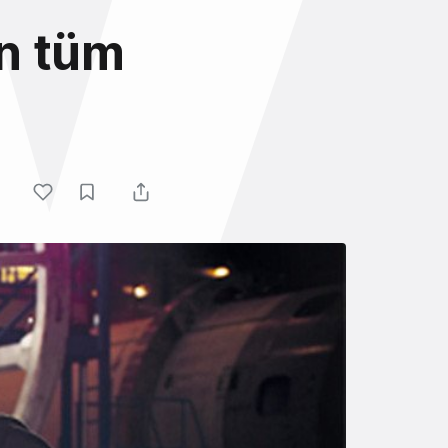
n tüm