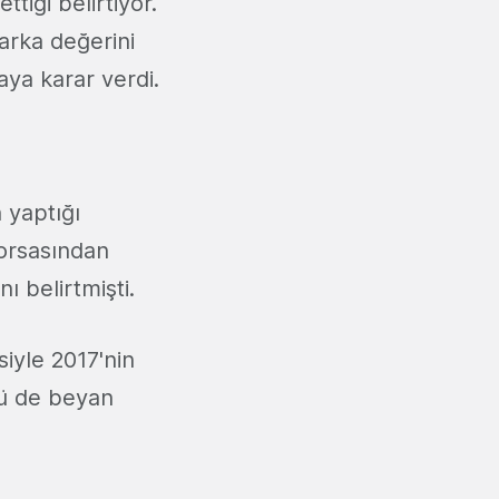
tiği belirtiyor.
arka değerini
ya karar verdi.
 yaptığı
borsasından
ı belirtmişti.
iyle 2017'nin
ü de beyan