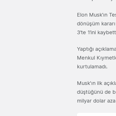
Elon Musk’ın Tes
dönüşüm kararı a
3’te 1’ini kaybett
Yaptığı açıkla
Menkul Kıymetle
kurtulamadı.
Musk'ın ilk açı
düştüğünü de be
milyar dolar aza