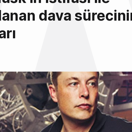
anan dava sürecini
arı
8