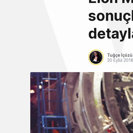
sonuçl
detayl
Tuğçe İçözü
30 Eylül 201