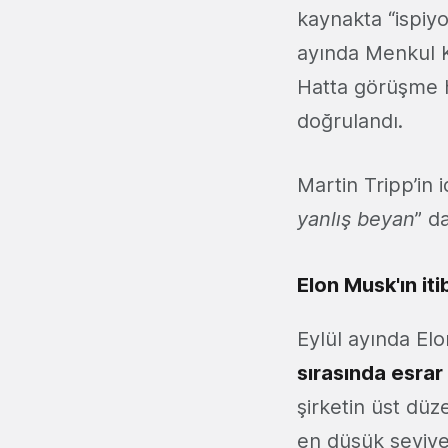
kaynakta “ispiy
ayında Menkul K
Hatta görüşme h
doğrulandı.
Martin Tripp’in i
yanlış beyan
” d
Elon Musk'ın it
Eylül ayında El
sırasında esrar
şirketin üst düz
en düşük seviy