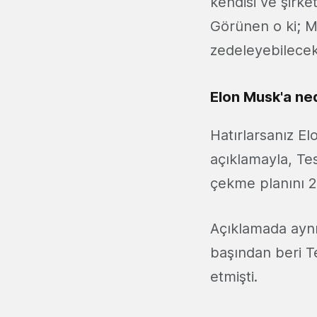
kendisi ve şirke
Görünen o ki; M
zedeleyebilecek
Elon Musk'a ne
Hatırlarsanız E
açıklamayla, Tes
çekme planını 2 
Açıklamada aynı
başından beri 
etmişti.