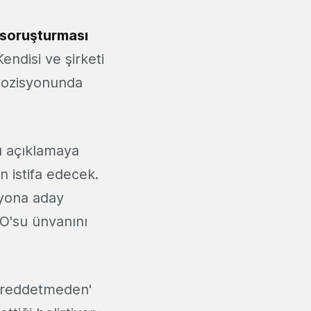
 soruşturması
Kendisi ve şirketi
pozisyonunda
ı açıklamaya
 istifa edecek.
syona aday
O'su ünvanını
a reddetmeden'