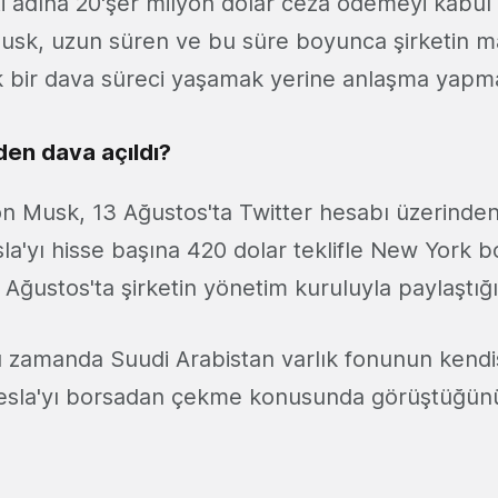
ti adına 20'şer milyon dolar ceza ödemeyi kabul et
usk, uzun süren ve bu süre boyunca şirketin m
 bir dava süreci yaşamak yerine anlaşma yapma
den dava açıldı?
lon Musk, 13 Ağustos'ta Twitter hesabı üzerinden
la'yı hisse başına 420 dolar teklifle New York 
Ağustos'ta şirketin yönetim kuruluyla paylaştığın
 zamanda Suudi Arabistan varlık fonunun kendis
Tesla'yı borsadan çekme konusunda görüştüğün