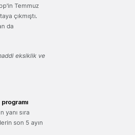
ripp'in Temmuz
aya çıkmıştı.
an da
addi eksiklik ve
o programı
un yanı sıra
lerin son 5 ayın