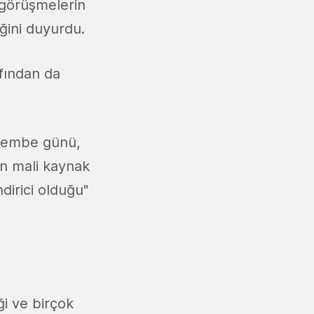
ı görüşmelerin
ğini duyurdu.
afından da
rşembe günü,
in mali kaynak
dirici olduğu"
ği ve birçok