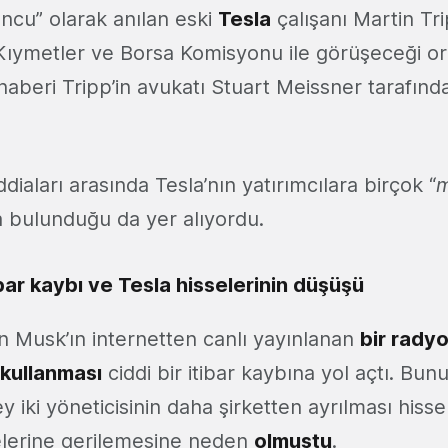
oncu” olarak anılan eski
Tesla
çalışanı Martin T
ıymetler ve Borsa Komisyonu ile görüşeceği ort
aberi Tripp’in avukatı Stuart Meissner tarafınd
ddiaları arasında Tesla’nın yatırımcılara birçok “
m
a bulunduğu da yer alıyordu.
ibar kaybı ve Tesla hisselerinin düşüşü
on Musk’ın internetten canlı yayınlanan
bir rady
 kullanması
ciddi bir itibar kaybına yol açtı. Bun
ey iki yöneticisinin daha şirketten ayrılması hisse
elerine gerilemesine neden
olmuştu
.