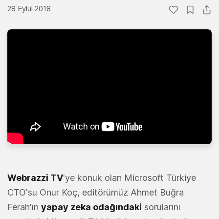
28 Eylül 2018
Webrazzi TV
'ye konuk olan Microsoft Türkiye
CTO'su Onur Koç, editörümüz Ahmet Buğra
Ferah'ın
yapay zeka odağındaki
sorularını