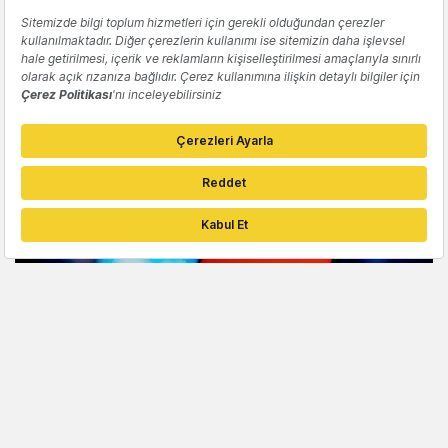
TEKNOLOJI
Adobe, animasyon aracı Animate'i
kapatıyor
İdil Dilber