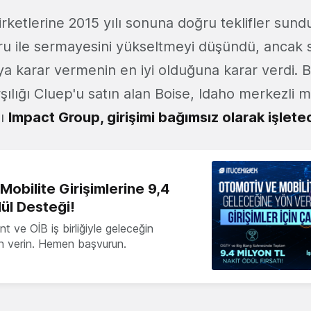
irketlerine 2015 yılı sonuna doğru teklifler sun
turu ile sermayesini yükseltmeyi düşündü, ancak
a karar vermenin en iyi olduğuna karar verdi. 
şılığı Cluep'u satın alan Boise, Idaho merkezli m
sı
Impact Group, girişimi bağımsız olarak işlete
obilite Girişimlerine 9,4
ül Desteği!
 ve OİB iş birliğiyle geleceğin
ön verin. Hemen başvurun.