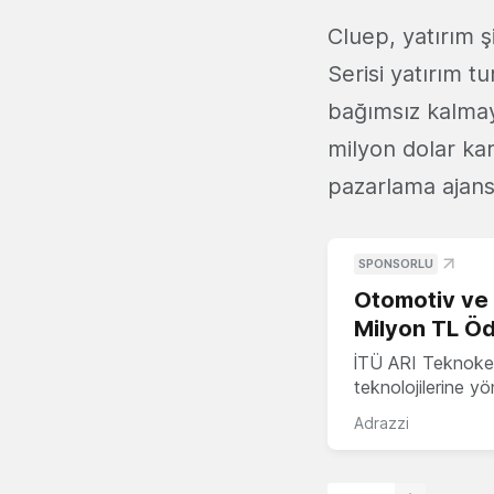
Cluep, yatırım ş
Serisi yatırım 
bağımsız kalmay
milyon dolar kar
pazarlama ajan
SPONSORLU
Otomotiv ve M
Milyon TL Öd
İTÜ ARI Teknokent
teknolojilerine y
Adrazzi