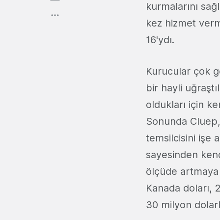
kurmalarını sağl
kez hizmet verme
16'ydı.
Kurucular çok ge
bir hayli uğraşt
oldukları için k
Sonunda Cluep, 
temsilcisini işe
sayesinden kendi
ölçüde artmaya 
Kanada doları, 
30 milyon dolarl