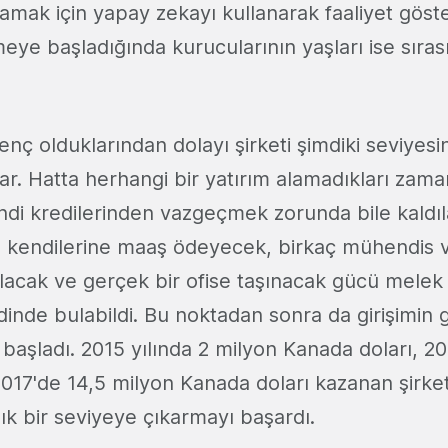
amak için yapay zekayı kullanarak faaliyet göste
ye başladığında kurucularının yaşları ise sırası
nç olduklarından dolayı şirketi şimdiki seviyesi
ılar. Hatta herhangi bir yatırım alamadıkları zam
endi kredilerinden vazgeçmek zorunda bile kaldıl
kendilerine maaş ödeyecek, birkaç mühendis v
 alacak ve gerçek bir ofise taşınacak gücü melek 
nde bulabildi. Bu noktadan sonra da girişimin ge
başladı. 2015 yılında 2 milyon Kanada doları, 20
2017'de 14,5 milyon Kanada doları kazanan şirke
ık bir seviyeye çıkarmayı başardı.