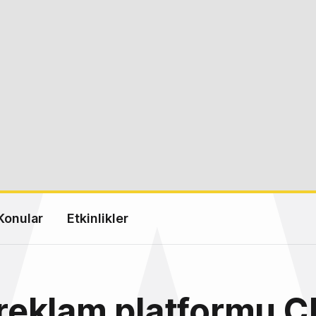
Konular
Etkinlikler
l reklam platformu C