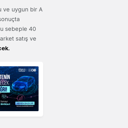
du ve uygun bir A
 sonuçta
Bu sebeple 40
arket satış ve
cek.