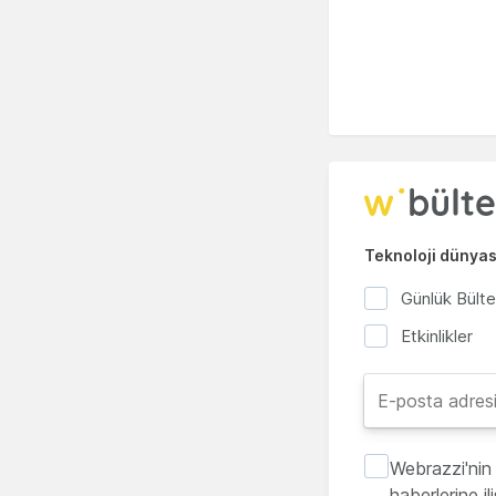
Teknoloji dünyası
Günlük Bült
Etkinlikler
Webrazzi'nin 
haberlerine i