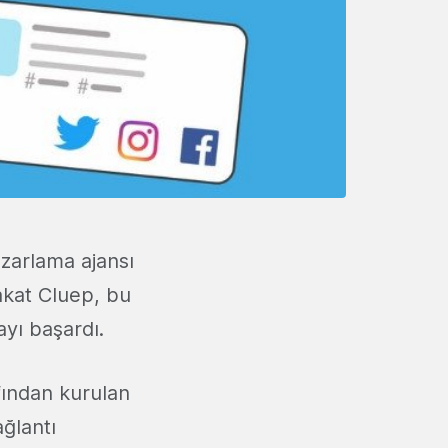
azarlama ajansı
akat Cluep, bu
yı başardı.
fından kurulan
ğlantı