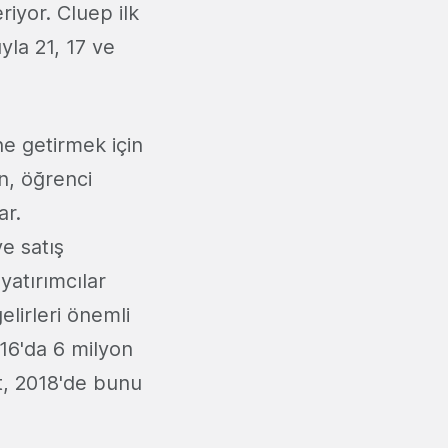
riyor. Cluep ilk
yla 21, 17 ve
ne getirmek için
an, öğrenci
ar.
e satış
yatırımcılar
lirleri önemli
16'da 6 milyon
t, 2018'de bunu