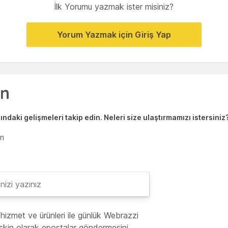
İlk Yorumu yazmak ister misiniz?
Yorum Yazmak için Giriş Yap
ndaki gelişmeleri takip edin. Neleri size ulaştırmamızı istersiniz
en
hizmet ve ürünleri ile günlük Webrazzi
lişkin olarak epostalar göndermesini