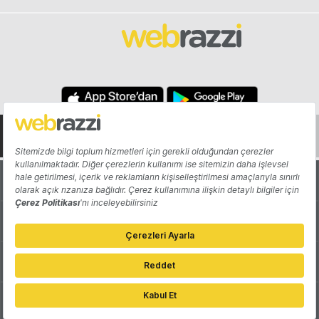
Hakkında
Yazarlar
Katkıda Bulun
Reklam
Girişiminizi Tanıtın
İletişim
Çerez Tercihleri
Gizlilik Politikası