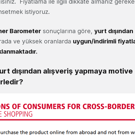
lısınız. Fiyatlama ile ilgili dikkate almanız gerek
setmek istiyoruz.
er Barometer
sonuçlarına göre,
yurt dışından
ırada ve yüksek oranlarda
uygun/indirimli fiyatl
klanmaktadır.
yurt dışından alışveriş yapmaya motive
rledir?