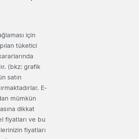
ağlaması için
pılan tüketici
kararlarında
r. (bkz: grafik
ün satın
ırmaktadırlar. E-
yandan mümkün
asına dikkat
l fiyatları ve bu
erinizin fiyatları