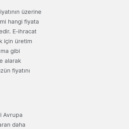
iyatının üzerine
mi hangi fiyata
ir. E-ihracat
k için üretim
ama gibi
e alarak
ün fiyatını
ri Avrupa
zaran daha