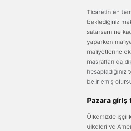
Ticaretin en tem
beklediğiniz mak
satarsam ne kad
yaparken maliyet
maliyetlerine ek
masrafları da di
hesapladığınız 
belirlemiş olurs
Pazara giriş 
Ülkemizde işçil
ülkeleri ve Amer