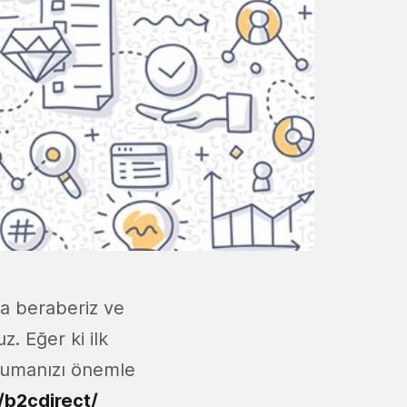
la beraberiz ve
z. Eğer ki ilk
okumanızı önemle
/b2cdirect/