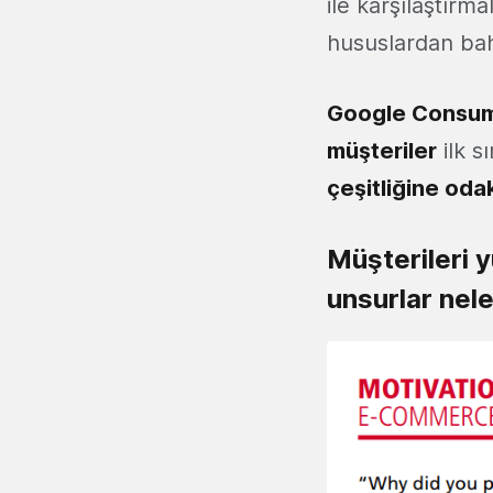
ile karşılaştırma
hususlardan bah
Google Consum
müşteriler
ilk s
çeşitliğine oda
Müşterileri 
unsurlar nele