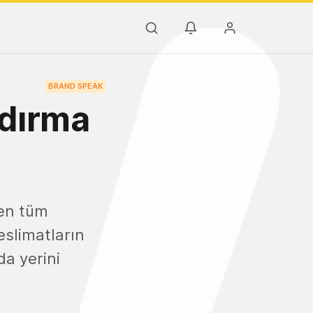
BRAND SPEAK
ndırma
yen tüm
eslimatların
da yerini