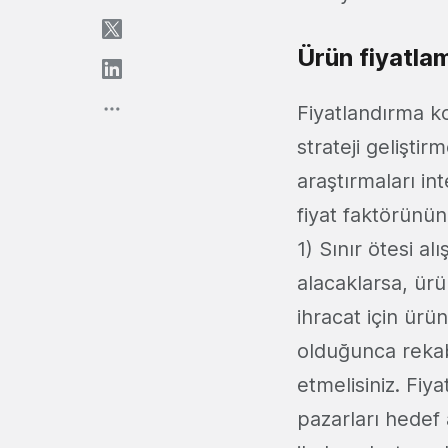
Ürün fiyatlam
Fiyatlandırma ko
strateji geliştir
araştırmaları in
fiyat faktörünün
1) Sınır ötesi al
alacaklarsa, ürü
ihracat için ürü
olduğunca rekab
etmelisiniz. Fiya
pazarları hedef a