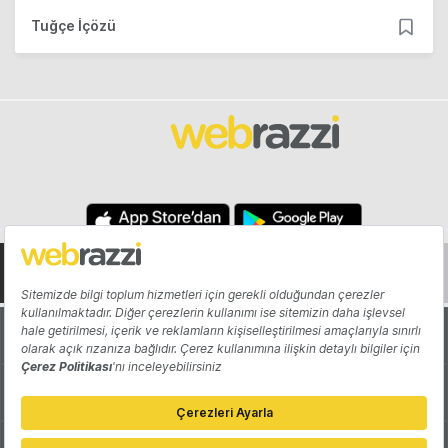
Tuğçe İçözü
Hakkında
Yazarlar
Katkıda Bulun
Reklam