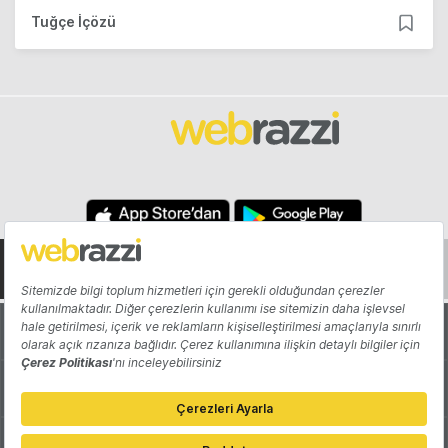
Tuğçe İçözü
Hakkında
Yazarlar
Katkıda Bulun
Reklam
Girişiminizi Tanıtın
İletişim