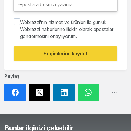
Webrazzi'nin hizmet ve ürünleri ile günlük
Webrazzi haberlerine ilişkin olarak epostalar
göndermesini onaylıyorum.
Seçimlerimi kaydet
Paylaş
Bunlar ilginizi çekebilir