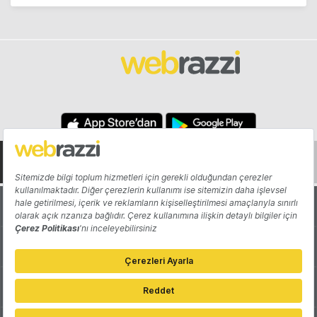
Hakkında
Yazarlar
Katkıda Bulun
Reklam
Girişiminizi Tanıtın
İletişim