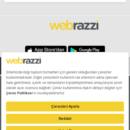
Hakkında
Yazarlar
Katkıda Bulun
Reklam
Girişiminizi Tanıtın
İletişim