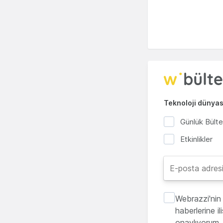
Teknoloji dünyası
Günlük Bült
Etkinlikler
Webrazzi'nin 
haberlerine i
onaylıyorum.