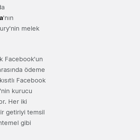
da
a
'nın
ry'nin melek
nak Facebook'un
 arasında ödeme
 kısıtlı Facebook
'nin kurucu
r. Her iki
 getiriyi temsil
htemel gibi