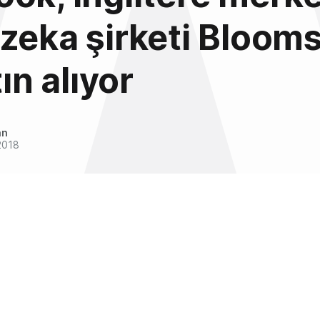
zeka şirketi Bloom
tın alıyor
an
2018