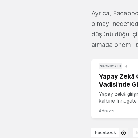
Ayrıca, Facebook
olmayı hedefled
düşünüldüğü içi
almada önemli bi
SPONSORLU
Yapay Zekâ G
Vadisi'nde G
Yapay zekâ girişi
kalbine Innogate i
Adrazzi
Facebook