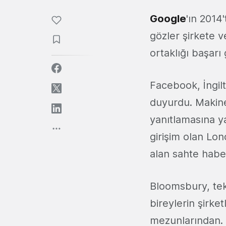
Google
'ın 2014
gözler şirkete v
ortaklığı başarı
Facebook, İngil
duyurdu. Makine
yanıtlamasına ya
girişim ​​olan 
alan sahte habe
Bloomsbury, tek
bireylerin şirke
mezunlarından. 