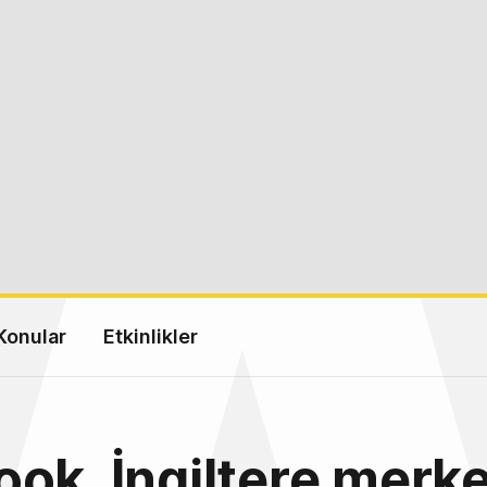
Konular
Etkinlikler
ok, İngiltere merke