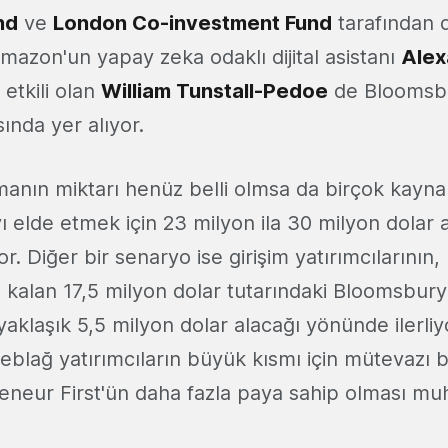
nd
ve
London Co-investment Fund
tarafından 
mazon'un yapay zeka odaklı dijital asistanı
Alex
 etkili olan
William Tunstall-Pedoe
de Bloomsbu
sında yer alıyor.
lmanın miktarı henüz belli olmsa da birçok kay
ı elde etmek için 23 milyon ila 30 milyon dolar
r. Diğer bir senaryo ise girişim ​​yatırımcılarının,
 kalan 17,5 milyon dolar tutarındaki Bloomsbury
e yaklaşık 5,5 milyon dolar alacağı yönünde ilerliyo
blağ yatırımcıların büyük kısmı için mütevazı bir
eneur First'ün daha fazla paya sahip olması mu