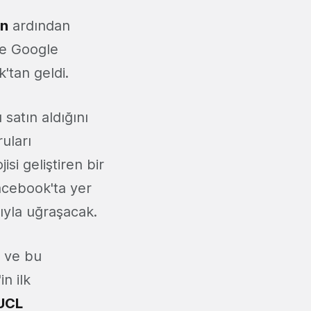
ın
ardından
e Google
'tan geldi.
'ı satın aldığını
uları
si geliştiren bir
acebook'ta yer
ıyla uğraşacak.
n ve bu
'in ilk
 UCL