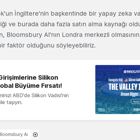
'un İngiltere'nin başkentinde bir yapay zeka va
iği ve burada daha fazla satın alma kaynağı ol
n, Bloomsbury AI'nın Londra merkezli olmasının
r faktör olduğunu söyleyebiliriz.
irişimlerine Silikon
lobal Büyüme Fırsatı!
minizi ABD'de Silikon Vadisi'nin
le taşıyın.
Bloomsbury Ai