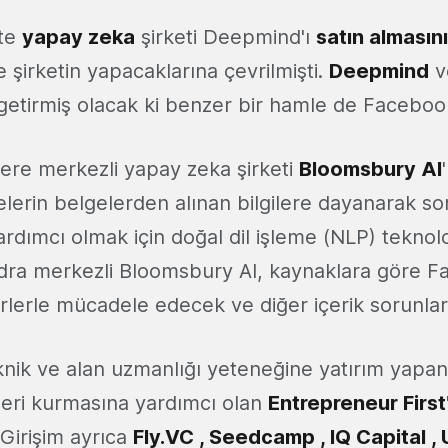
'te
yapay zeka
şirketi Deepmind'ı
satın almasın
e şirketin yapacaklarına çevrilmişti.
Deepmind
v
 getirmiş olacak ki benzer bir hamle de Facebook
tere merkezli yapay zeka şirketi
Bloomsbury AI
lerin belgelerden alınan bilgilere dayanarak sor
rdımcı olmak için doğal dil işleme (NLP) teknoloji
Londra merkezli Bloomsbury AI, kaynaklara göre F
rlerle mücadele edecek ve diğer içerik sorunlar
nik ve alan uzmanlığı yeteneğine yatırım yapa
tleri kurmasına yardımcı olan
Entrepreneur First
Girişim ayrıca
​Fly.VC , Seedcamp , IQ Capital ,