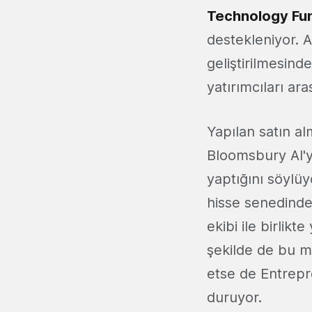
Technology Fu
destekleniyor. A
geliştirilmesinde
yatırımcıları ara
Yapılan satın a
Bloomsbury AI'y
yaptığını söylüyo
hisse senedinde
ekibi ile birlikt
şekilde de bu me
etse de Entrepr
duruyor.