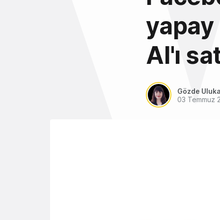
yapay 
AI'ı sa
Gözde Uluk
03 Temmuz 