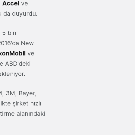
ı
Accel
ve
nu da duyurdu.
 5 bin
 2016'da New
xonMobil
ve
kte ABD'deki
kleniyor.
M, 3M, Bayer,
kte şirket hızlı
tirme alanındaki