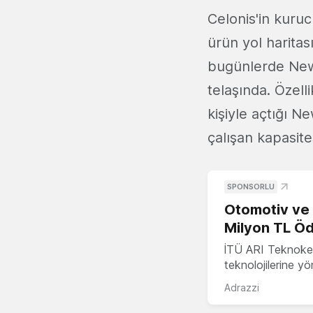
Celonis'in kuruc
ürün yol haritas
bugünlerde New 
telaşında. Özell
kişiyle açtığı N
çalışan kapasite
SPONSORLU
Otomotiv ve M
Milyon TL Öd
İTÜ ARI Teknokent
teknolojilerine y
Adrazzi