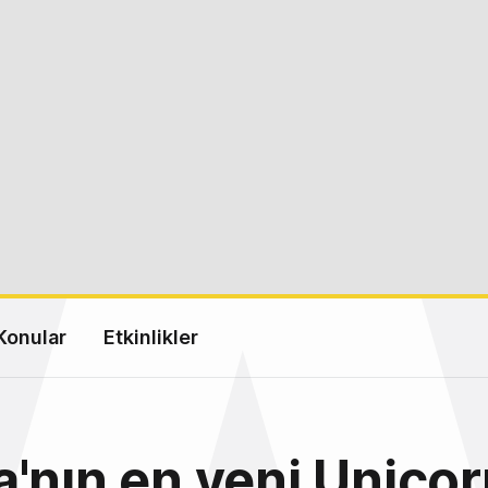
Konular
Etkinlikler
'nın en yeni Unicor