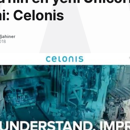
mi: Celonis
Şahiner
018