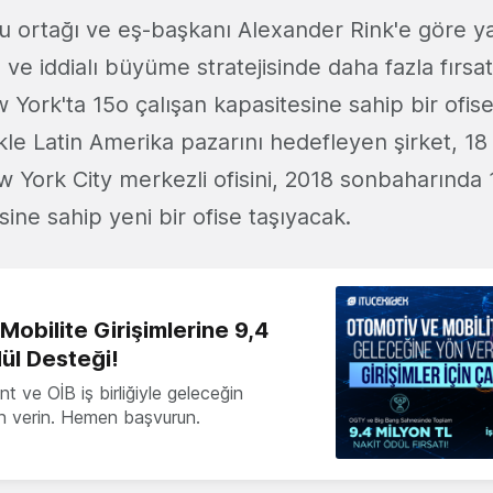
u ortağı ve eş-başkanı Alexander Rink'e göre yat
ı ve iddialı büyüme stratejisinde daha fazla fırsa
York'ta 15o çalışan kapasitesine sahip bir ofis
ikle Latin Amerika pazarını hedefleyen şirket, 1
ew York City merkezli ofisini, 2018 sonbaharında 
sine sahip yeni bir ofise taşıyacak.
obilite Girişimlerine 9,4
ül Desteği!
 ve OİB iş birliğiyle geleceğin
ön verin. Hemen başvurun.