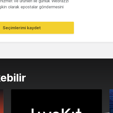
hizmet ve ürünleri ile günlük Webrazzi
lişkin olarak epostalar göndermesini
Seçimlerimi kaydet
ebilir