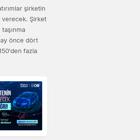
ırımlar şirketin
t verecek. Şirket
e taşınma
8 ay önce dört
150'den fazla