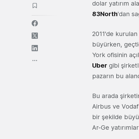
dolar yatırım ala
83North
'dan sa
2011'de kurulan 
büyürken, geçti
York ofisinin aç
Uber
gibi şirket
pazarın bu aland
Bu arada şirket
Airbus ve Vodafon
bir şekilde büy
Ar-Ge yatırımlar