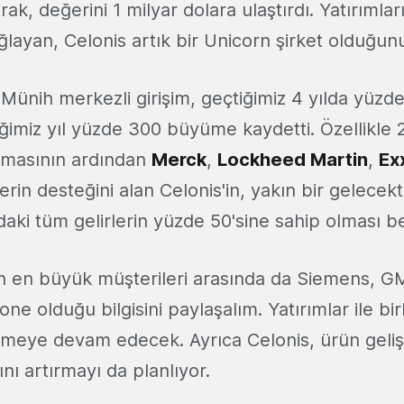
rak, değerini 1 milyar dolara ulaştırdı. Yatırımlar
ğlayan, Celonis artık bir Unicorn şirket olduğu
Münih merkezli girişim, geçtiğimiz 4 yılda yüzde
ğimiz yıl yüzde 300 büyüme kaydetti. Özellikle
ılmasının ardından
Merck
,
Lockheed Martin
,
Ex
lerin desteğini alan Celonis'in, yakın bir gelece
aki tüm gelirlerin yüzde 50'sine sahip olması be
in en büyük müşterileri arasında da Siemens, G
e olduğu bilgisini paylaşalım. Yatırımlar ile birli
ümeye devam edecek. Ayrıca Celonis, ürün geliş
ını artırmayı da planlıyor.