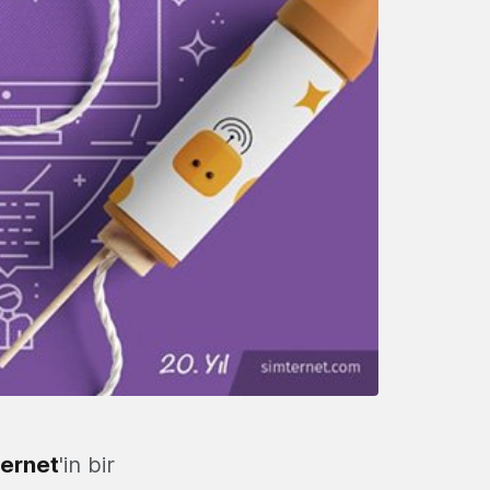
ternet
'in bir