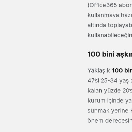
(Office365 abon
kullanmaya hazır
altında toplayab
kullanabileceğin
100 bini aşkı
Yaklaşık
100 bi
47’si 25-34 yaş 
kalan yüzde 20’s
kurum içinde yay
sunmak yerine Kn
önem derecesin