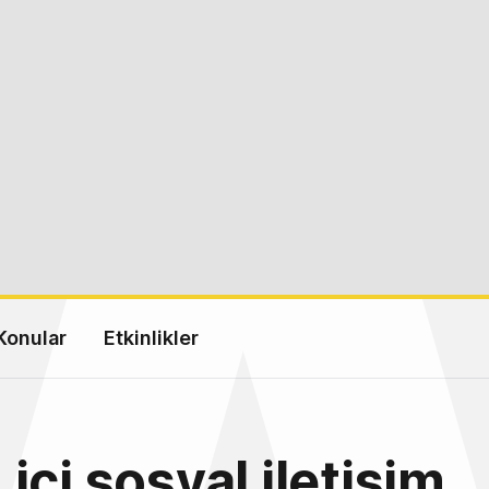
Konular
Etkinlikler
içi sosyal iletişim