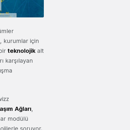
zümler
, kurumlar için
bir
teknolojik
alt
rı karşılayan
lışma
wizz
laşım
Ağları
,
 Bar modülü
ojilerle soruyor.