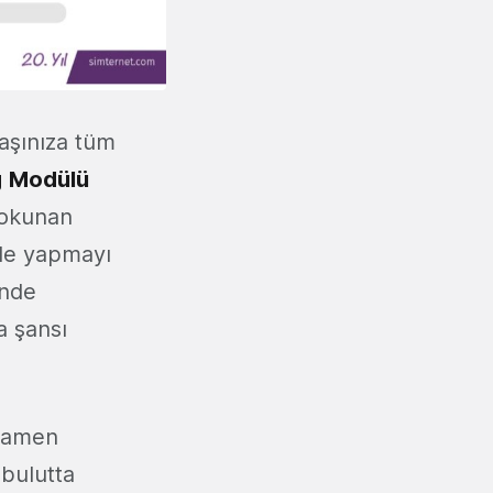
aşınıza tüm
g
Modülü
 okunan
nde yapmayı
nde
ma şansı
amamen
a bulutta