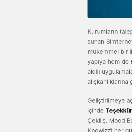
Kurumların talep
sunan Simternet'
mükemmel bir il
yapıya hem de
akıllı uygulama
alışkanlıklarına
Geliştirilmeye a
içinde
Teşekkü
Çekiliş, Mood Ba
Knowizz’i her gü