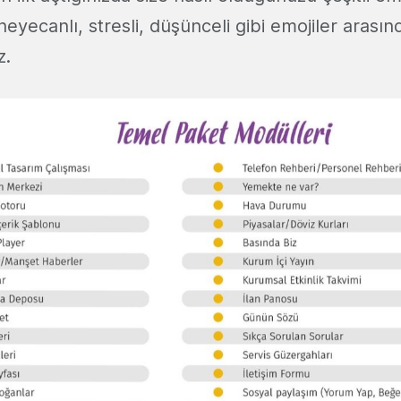
eyecanlı, stresli, düşünceli gibi emojiler arasınd
z.