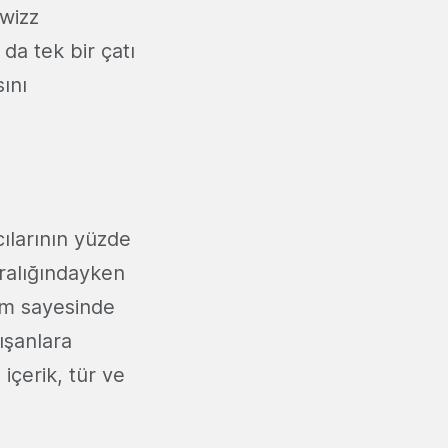
owizz
da tek bir çatı
ını
cılarının yüzde
aralığındayken
orm sayesinde
ışanlara
içerik, tür ve