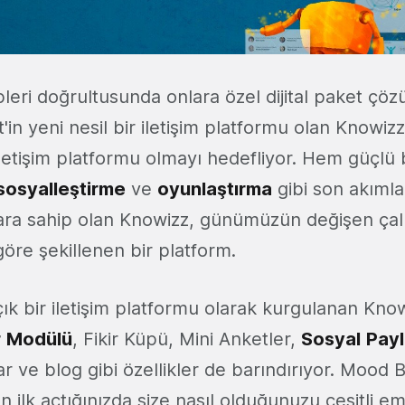
leri doğrultusunda onlara özel dijital paket çö
in yeni nesil bir iletişim platformu olan Knowizz
etişim platformu olmayı hedefliyor. Hem güçlü 
sosyalleştirme
ve
oyunlaştırma
gibi son akımla
lara sahip olan Knowizz, günümüzün değişen ça
 göre şekillenen bir platform.
çık bir iletişim platformu olarak kurgulanan Kno
r
Modülü
, Fikir Küpü, Mini Anketler,
Sosyal
Pay
r ve blog gibi özellikler de barındırıyor. Mood
n ilk açtığınızda size nasıl olduğunuzu çeşitli em