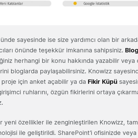
nde sayesinde ise size yardımcı olan bir arkad
ıcıları önünde teşekkür imkanına sahipsiniz.
Blo
iğiniz herhangi bir konu hakkında yazabilir veya
erini bloglarda paylaşabilirsiniz. Knowizz sayesi
r proje için anket açabilir ya da
Fikir
Küpü
sayesi
girişimci ruhlarını, özgün fikirlerini ortaya çıkar
z.
 yeni özellikler ile zenginleştirilen Knowizz, t
lojisi ile geliştirildi. SharePoint’i ofisinizde vey