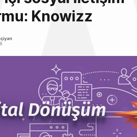
ormu: Knowizz
ççiyan
18