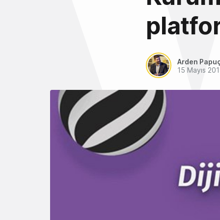
platf
Arden Papu
15 Mayıs 20