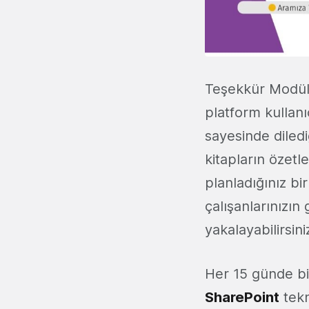
Teşekkür Modülü
platform kullan
sayesinde diled
kitapların özetl
planladığınız bi
çalışanlarınızın 
yakalayabilirsini
Her 15 günde bir
SharePoint
tekno