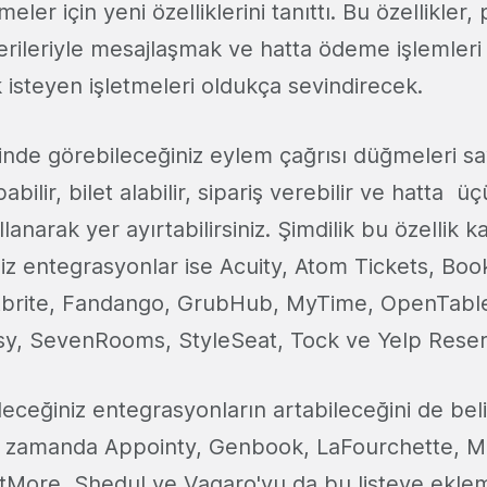
tmeler için yeni özelliklerini tanıttı. Bu özellikler, p
rileriyle mesajlaşmak ve hatta ödeme işlemleri
 isteyen işletmeleri oldukça sevindirecek.
rinde görebileceğiniz eylem çağrısı düğmeleri sa
ilir, bilet alabilir, sipariş verebilir ve hatta ü
lanarak yer ayırtabilirsiniz. Şimdilik bu özellik
niz entegrasyonlar ise Acuity, Atom Tickets, B
ntbrite, Fandango, GrubHub, MyTime, OpenTabl
y, SevenRooms, StyleSeat, Tock ve Yelp Reser
eceğiniz entegrasyonların artabileceğini de belir
n zamanda Appointy, Genbook, LaFourchette, M
etMore, Shedul ve Vagaro'yu da bu listeye eklem