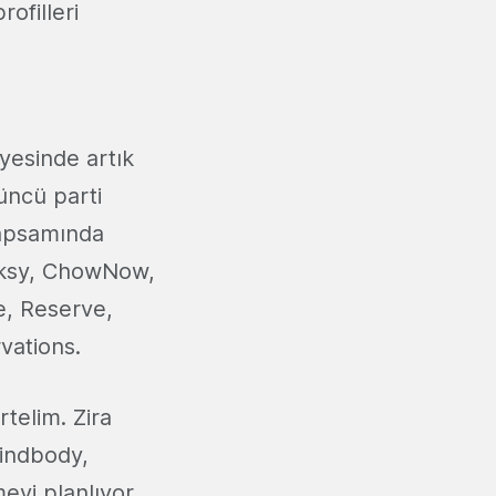
rofilleri
yesinde artık
çüncü parti
 kapsamında
ooksy, ChowNow,
e, Reserve,
vations.
telim. Zira
indbody,
eyi planlıyor.