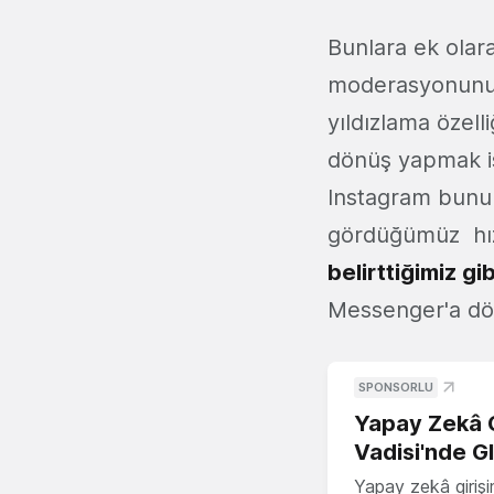
Bunlara ek olara
moderasyonunu y
yıldızlama özell
dönüş yapmak iste
Instagram bunu
gördüğümüz hızl
belirttiğimiz gib
Messenger'a dön
SPONSORLU
Yapay Zekâ G
Vadisi'nde G
Yapay zekâ girişi