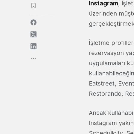
Instagram
, işle
üzerinden müşte
gerçekleştirmek
İşletme profille
rezervasyon yapab
uygulamaları kul
kullanabileceği
Eatstreet, Eve
Restorando, Res
Ancak kullanabil
Instagram yakı
Schedulicity, S