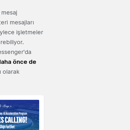
t mesaj
eri mesajları
öylece işletmeler
rebiliyor.
essenger'da
daha önce de
ı olarak