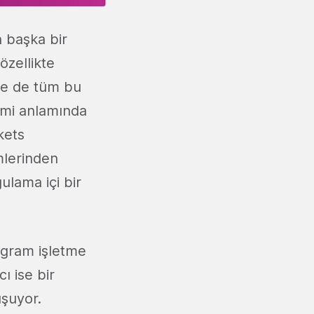
n başka bir
özellikte
ne de tüm bu
imi anlamında
kets
mlerinden
ulama içi bir
tagram işletme
ı ise bir
uşuyor.