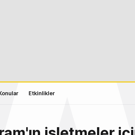
Konular
Etkinlikler
ram'ın işletmeler içi