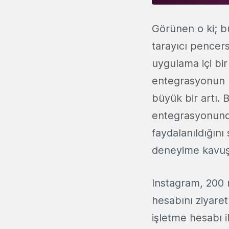
Görünen o ki; bu
tarayıcı pencers
uygulama içi b
entegrasyonun b
büyük bir artı.
entegrasyonund
faydalanıldığını
deneyime kavuşm
Instagram, 200 m
hesabını ziyaret 
işletme hesabı 