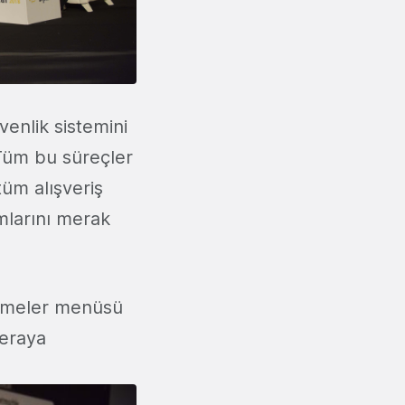
enlik sistemini
Tüm bu süreçler
üm alışveriş
mlarını merak
demeler menüsü
meraya