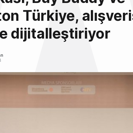
on Türkiye, alışveri
 dijitalleştiriyor
an
8