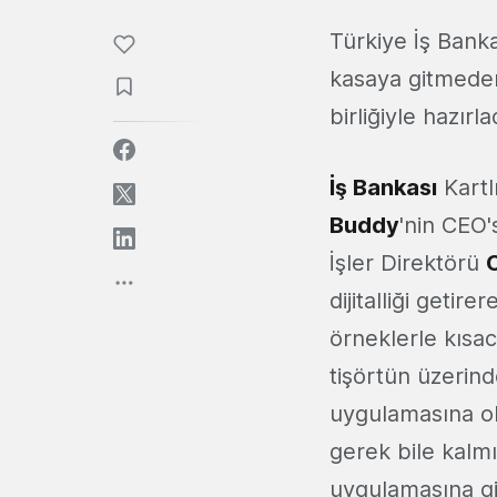
Türkiye İş Bank
kasaya gitmeden
birliğiyle hazır
İş Bankası
Kartl
Buddy
'nin CEO
İşler Direktörü
dijitalliği geti
örneklerle kısac
tişörtün üzerin
uygulamasına ok
gerek bile kalm
uygulamasına gi