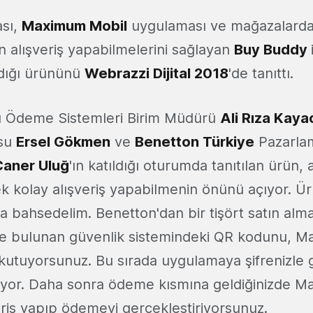
ası,
Maximum Mobil
uygulaması ve mağazalarda 
 alışveriş yapabilmelerini sağlayan
Buy Buddy
ladığı ürününü
Webrazzi Dijital 2018
'de tanıttı.
ı Ödeme Sistemleri Birim Müdürü
Ali Rıza Kaya
'su
Ersel Gökmen
ve
Benetton Türkiye
Pazarlam
Caner Uluğ
'ın katıldığı oturumda tanıtılan ürün, 
rerek kolay alışveriş yapabilmenin önünü açıyor. 
a bahsedelim. Benetton'dan bir tişört satın alma
de bulunan güvenlik sistemindeki QR kodunu, 
utuyorsunuz. Bu sırada uygulamaya şifrenizle 
ıyor. Daha sonra ödeme kısmına geldiğinizde 
riş yapıp ödemeyi gerçekleştiriyorsunuz.