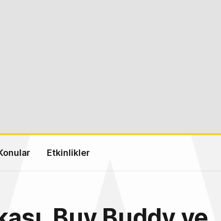
Konular
Etkinlikler
kası, Buy Buddy ve