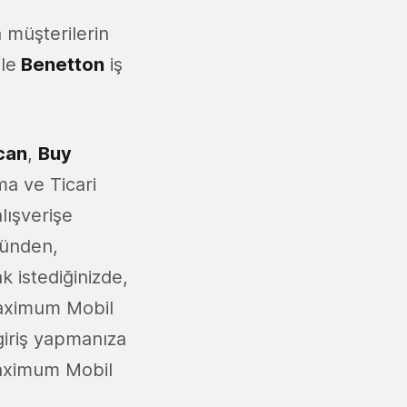
müşterilerin
ile
Benetton
iş
can
,
Buy
a ve Ticari
alışverişe
Üründen,
k istediğinizde,
Maximum Mobil
giriş yapmanıza
Maximum Mobil