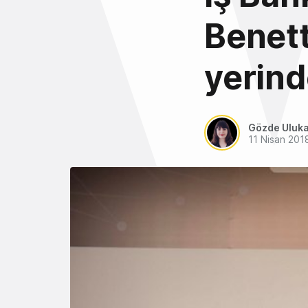
Benett
yerinde
Gözde Uluk
11 Nisan 201