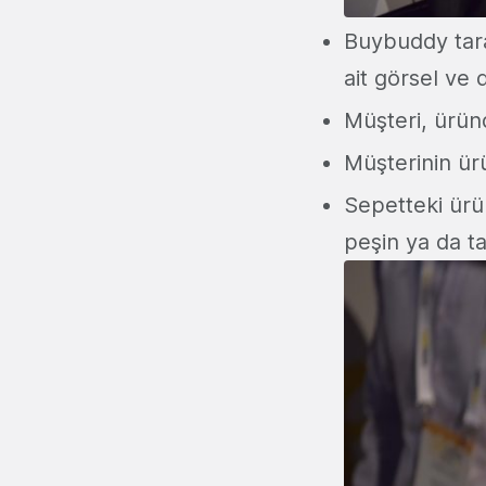
Buybuddy tara
ait görsel ve
Müşteri, üründ
Müşterinin ür
Sepetteki ürü
peşin ya da ta