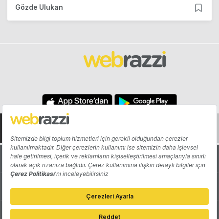
Gözde Ulukan
Hakkında
Yazarlar
Katkıda Bulun
Reklam
Girişiminizi Tanıtın
İletişim