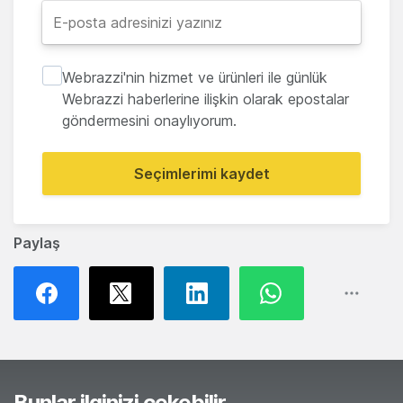
Webrazzi'nin hizmet ve ürünleri ile günlük
Webrazzi haberlerine ilişkin olarak epostalar
göndermesini onaylıyorum.
Seçimlerimi kaydet
Paylaş
Bunlar ilginizi çekebilir