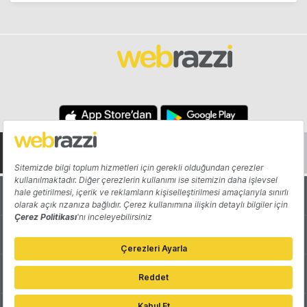
Hakkında
Yazarlar
Katkıda Bulun
Reklam
Girişiminizi Tanıtın
İletişim