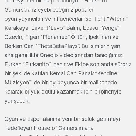
profesyonel bir ekip bulunuyor. House of
Gamers’da izleyebileceğiniz popüler
oyun yayıncıları ve influencerlar ise Ferit “Wtcnn”
Karakaya, Levent“Levo” Balım, Ecesu “Yenge”
Özevin, Figen “Fionamed” Örtün, İpek İnan ve
Berkan Cen “ThetaBetaPlays”. Bu isimlerin yanı
sıra genellikle Onedio videolarından tanıdığımız
Furkan “Furkanito” İnanır ve Ekibe son anda sürpriz
bir şekilde katılan Kemal Can Parlak ”Kendine
Müzisyen” de bir ay boyunca bir malikanede
kalarak büyük ödülü kazanmak için birbirleriyle
yarışacak.
Oyun ve Espor alanına yeni bir soluk getirmeyi
hedefleyen House of Gamers'ın ana