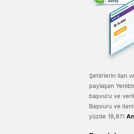
Şehirlerin ilan v
paylaşan Yenibir
başvuru ve veril
Başvuru ve ilanl
yüzde 18,81'i
An