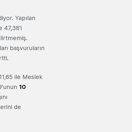
diyor. Yapılan
 47,38'i
elirtmemiş.
pılan başvuruların
tti.
1,65 ile Meslek
59'unun
10
ını
lerini de