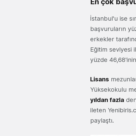
En çok başvu
İstanbul'u ise sı
başvuruların y
erkekler tarafınd
Eğitim seviyesi i
yüzde 46,68'inin 
Lisans
mezunları
Yüksekokulu mez
yıldan fazla
dene
ileten Yenibiris.
paylaştı.