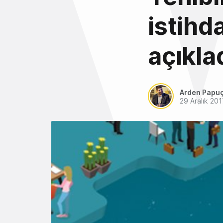
istihd
açıkla
Arden Papu
29 Aralık 20