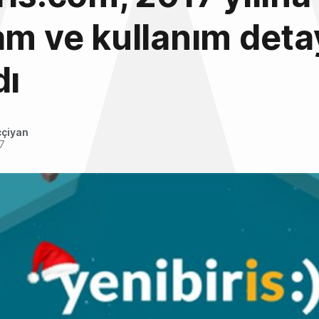
am ve kullanım detay
dı
ççiyan
17