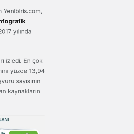
n Yenibiris.com,
nfografik
 2017 yılında
rı izledi. En çok
nını yüzde 13,94
şvuru sayısının
san kaynaklarını