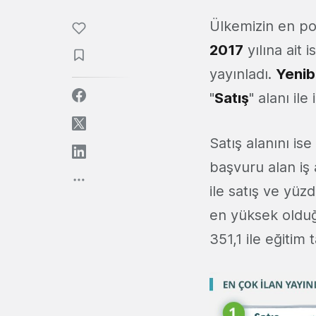
Ülkemizin en pop
2017
yılına ait 
yayınladı.
Yenib
"
Satış
" alanı ile 
Satış alanını ise
başvuru alan iş 
ile satış ve yüz
en yüksek olduğu
351,1 ile eğitim 