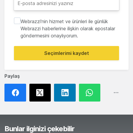
Webrazzi'nin hizmet ve ürünleri ile günlük
Webrazzi haberlerine ilişkin olarak epostalar
göndermesini onaylıyorum.
Seçimlerimi kaydet
Paylaş
Bunlar ilginizi çekebilir