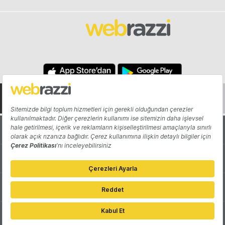
Hakkında
Yazarlar
Katkıda Bulun
Reklam
Girişiminizi Tanıtın
İletişim
Çerez Tercihleri
Gizlilik Politikası