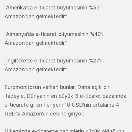
“Amerika’da e-ticaret büyümesinin %55’i
Amazon’dan gelmektedir.”
“Almanya’da e-ticaret büyümesinin %40’ı
Amazon’dan gelmektedir”
“İngiltere’de e-ticaret büyümesinin %27’i
Amazon’dan gelmektedir.”
Euromonitor’un verileri bunlar. Daha açık bir
ifadeyle, Dünyanın en büyük 3 e-ticaret pazarında
e-ticarete giren her yeni 10 USD’nin ortalama 4
USD’si Amazon’un cebine giriyor.
Ülkemizde e-ticarette hacimlerin küçük olduğunu