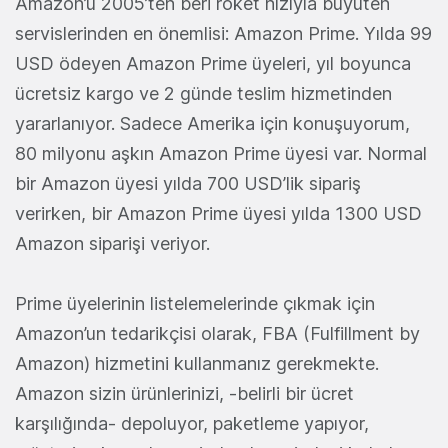
Amazon’u 2005’ten beri roket hızıyla büyüten
servislerinden en önemlisi: Amazon Prime. Yılda 99
USD ödeyen Amazon Prime üyeleri, yıl boyunca
ücretsiz kargo ve 2 günde teslim hizmetinden
yararlanıyor. Sadece Amerika için konuşuyorum,
80 milyonu aşkın Amazon Prime üyesi var. Normal
bir Amazon üyesi yılda 700 USD’lik sipariş
verirken, bir Amazon Prime üyesi yılda 1300 USD
Amazon siparişi veriyor.
Prime üyelerinin listelemelerinde çıkmak için
Amazon’un tedarikçisi olarak, FBA (Fulfillment by
Amazon) hizmetini kullanmanız gerekmekte.
Amazon sizin ürünlerinizi, -belirli bir ücret
karşılığında- depoluyor, paketleme yapıyor,