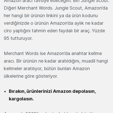
Amazon aracı tavsiye edeceğim. Biri Jungle Scout.
Diğeri Merchant Words. Jungle Scout, Amazon’da
her hangi bir ürünün linkini ya da ürün kodunu
verdiğinizde o ürünün Amazon’da aylık ne kadar
ciro yaptığını tahmin eden faydalı bir araç. Yüzde
95 tutturuyor.
Merchant Words ise Amazon’da anahtar kelime
aracı. Bir ürünün ne kadar aratıldığını, muadil hangi
kelimeler aratılıyor, bütün bunları Amazon
ülkelerine göre gösteriyor.
Bırakın, ürünlerinizi Amazon depolasın,
kargolasın.