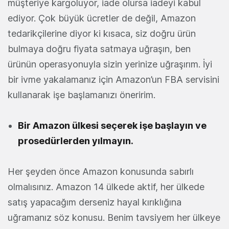
müşteriye kargoluyor, iade olursa iadeyi kabul
ediyor. Çok büyük ücretler de değil, Amazon
tedarikçilerine diyor ki kısaca, siz doğru ürün
bulmaya doğru fiyata satmaya uğraşın, ben
ürünün operasyonuyla sizin yerinize uğraşırım. İyi
bir ivme yakalamanız için Amazon’un FBA servisini
kullanarak işe başlamanızı öneririm.
Bir Amazon ülkesi seçerek işe başlayın ve
prosedürlerden yılmayın.
Her şeyden önce Amazon konusunda sabırlı
olmalısınız. Amazon 14 ülkede aktif, her ülkede
satış yapacağım derseniz hayal kırıklığına
uğramanız söz konusu. Benim tavsiyem her ülkeye