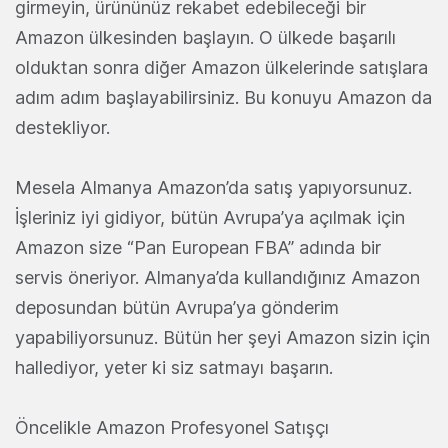
girmeyin, ürününüz rekabet edebileceği bir
Amazon ülkesinden başlayın. O ülkede başarılı
olduktan sonra diğer Amazon ülkelerinde satışlara
adım adım başlayabilirsiniz. Bu konuyu Amazon da
destekliyor.
Mesela Almanya Amazon’da satış yapıyorsunuz.
İşleriniz iyi gidiyor, bütün Avrupa’ya açılmak için
Amazon size “Pan European FBA” adında bir
servis öneriyor. Almanya’da kullandığınız Amazon
deposundan bütün Avrupa’ya gönderim
yapabiliyorsunuz. Bütün her şeyi Amazon sizin için
hallediyor, yeter ki siz satmayı başarın.
Öncelikle Amazon Profesyonel Satışçı