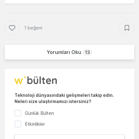
1 beğeni
Yorumları Oku
13
Teknoloji dünyasındaki gelişmeleri takip edin.
Neleri size ulaştırmamızı istersiniz?
Günlük Bülten
Etkinlikler