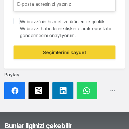
Webrazzi'nin hizmet ve ürünleri ile günlük
Webrazzi haberlerine ilişkin olarak epostalar
göndermesini onaylıyorum.
Seçimlerimi kaydet
Paylaş
Bunlar ilginizi çekebilir