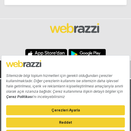
Hakkında
Yazarlar
Katkıda Bulun
Reklam
Girişiminizi Tanıtın
İletişim