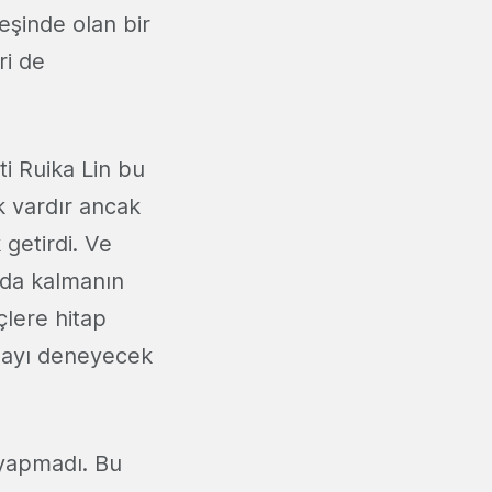
eşinde olan bir
ri de
ti Ruika Lin bu
k vardır ancak
 getirdi. Ve
rda kalmanın
çlere hitap
amayı deneyecek
 yapmadı. Bu