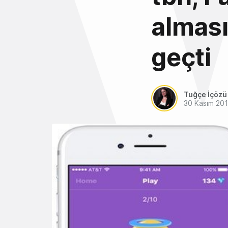
alması
geçti
Tuğçe İçözü
30 Kasım 20