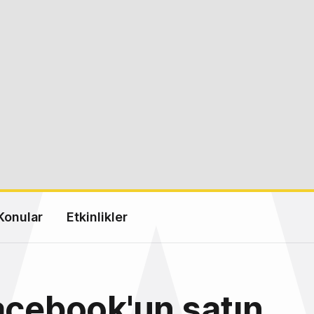
Konular
Etkinlikler
acebook'un satın