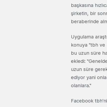
başkasına hızlıc
şirketin, bir so
beraberinde alm
Uygulama araştır
konuya "tbh ve 
bu uzun süre hay
ekledi: "Geneld
uzun süre gerek
ediyor yani onl
olanlara."
Facebook tbh'ni