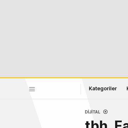
Kategoriler
DIJITAL
tbh, F