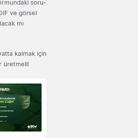
formundaki soru-
GIF ve görsel
olacak mı
yatta kalmak için
r üretmeli!