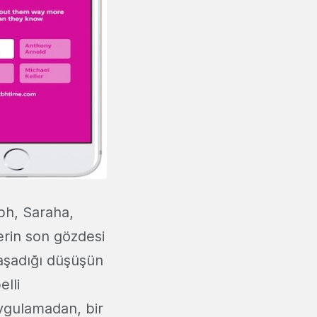
bh, Saraha,
erin son gözdesi
yaşadığı düşüşün
lli
ygulamadan, bir