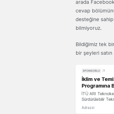
arada Facebook'
cevap bölümünü 
desteğine sahip 
bilmiyoruz.
Bildiğimiz tek b
bir şeyleri satı
SPONSORLU
İklim ve Temi
Programına 
İTÜ ARI Teknoke
Sürdürülebilir Te
Adrazzi