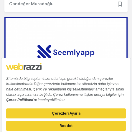
Candeğer Muradoğlu
GIRIŞIM
Yerli etkinlik ve sponsorluk zekası girişimi:
Seemlyapp
Tuğçe İçözü