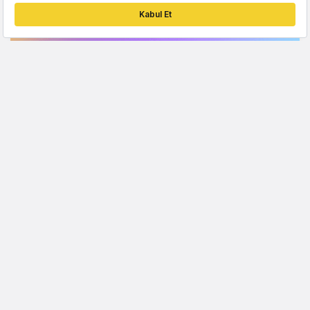
YATIRIM
Stripe, kripto cüzdan girişimi Privy'yi satın
aldı
Candeğer Muradoğlu