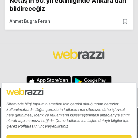
Netaş'ın 50. yıl etkinliğinde Ankara'dan
bildireceğiz
Ahmet Bugra Ferah
Hakkında
Yazarlar
Katkıda Bulun
Reklam