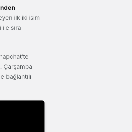
inden
en ilk iki isim
ile sıra
napchat'te
du. Çarşamba
e bağlantılı