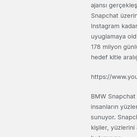
ajansı gerçekle
Snapchat üzerin
Instagram kadar 
uyuglamaya olduk
178 milyon günlü
hedef kitle aral
https://www.y
BMW Snapchat re
insanların yüzle
sunuyor. Snapcha
kişiler, yüzleri