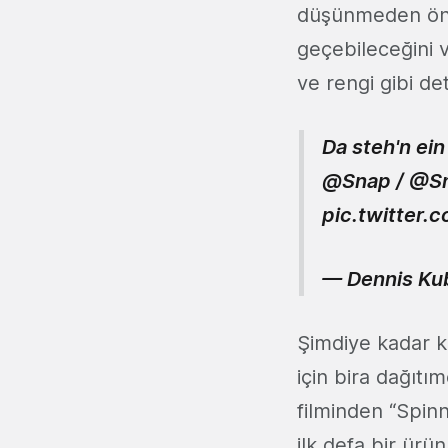
düşünmeden önce
geçebileceğini v
ve rengi gibi det
Da steh'n ein
@Snap
/
@Sn
pic.twitter
— Dennis Ku
Şimdiye kadar k
için bira dağıtı
filminden “Spin
ilk defa bir ürü