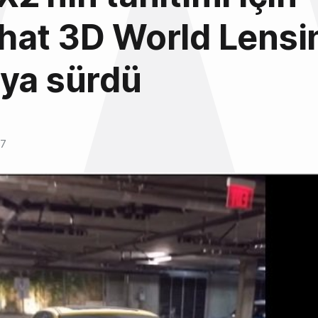
at 3D World Lensi
ya sürdü
17