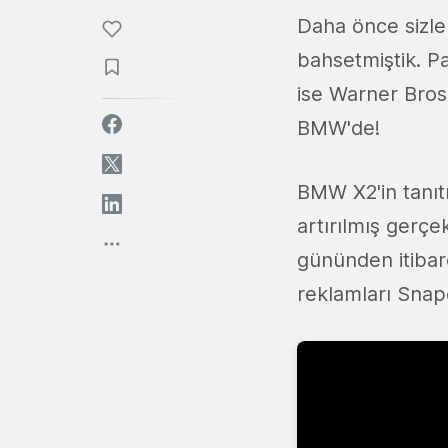
Daha önce sizle
bahsetmiştik. P
ise Warner Bros
BMW'de!
BMW X2'in tanı
artırılmış gerç
gününden itibare
reklamları Snap