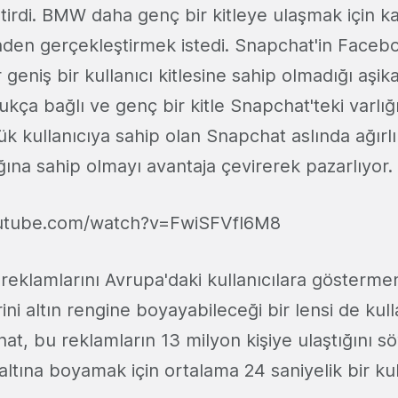
ştirdi. BMW daha genç bir kitleye ulaşmak için 
den gerçekleştirmek istedi. Snapchat'in Faceb
geniş bir kullanıcı kitlesine sahip olmadığı aşik
ça bağlı ve genç bir kitle Snapchat'teki varlığ
k kullanıcıya sahip olan Snapchat aslında ağırlıl
ığına sahip olmayı avantaja çevirerek pazarlıyor.
outube.com/watch?v=FwiSFVfI6M8
klamlarını Avrupa'daki kullanıcılara göstermen
rini altın rengine boyayabileceği bir lensi de kul
t, bu reklamların 13 milyon kişiye ulaştığını sö
ni altına boyamak için ortalama 24 saniyelik bir k