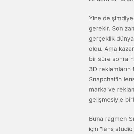
Yine de şimdiye
gerekir. Son za
gerçeklik dünya
oldu. Ama kaza
bir süre sonra 
3D reklamların f
Snapchat'in lens
marka ve reklam
gelişmesiyle birl
Buna rağmen Sn
için "lens stud