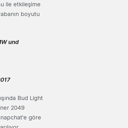
 ile etkileşime
arabanın boyutu
MW
und
2017
ışında Bud Light
unner 2049
Snapchat'e göre
rılıyor.