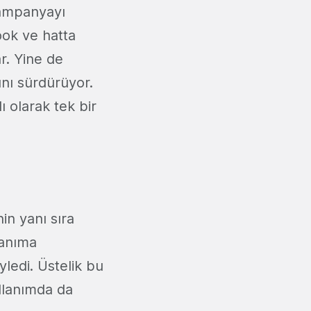
kampanyayı
ook ve hatta
ar. Yine de
ını sürdürüyor.
ı olarak tek bir
in yanı sıra
lanıma
yledi. Üstelik bu
ullanımda da