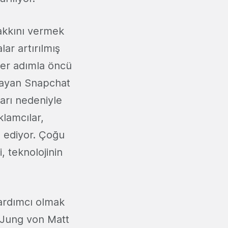
hakkını vermek
ar artırılmış
her adımla öncü
şayan Snapchat
arı nedeniyle
klamcılar,
e ediyor. Çoğu
 teknolojinin
ardımcı olmak
 Jung von Matt