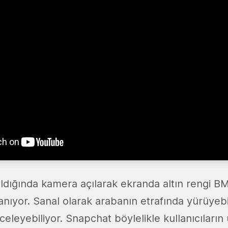
ldığında kamera açılarak ekranda altın rengi 
nıyor. Sanal olarak arabanın etrafında yürüyebil
nceleyebiliyor. Snapchat böylelikle kullanıcıları